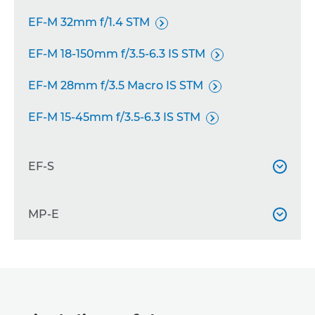
EF-M 32mm f/1.4 STM

EF-M 18-150mm f/3.5-6.3 IS STM

EF-M 28mm f/3.5 Macro IS STM

EF-M 15-45mm f/3.5-6.3 IS STM

EF-S

EF-S 18-55mm f/4-5.6 IS STM
MP-E


EF-S 55-250mm f/4-5.6 IS II

MP-E 65mm f/2.8 1-5x Macro Photo

EF-S 10-22mm f/3.5-4.5 USM

EF-S 17-55mm f/2.8 IS USM
