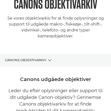
CANONS OBJEKTIVARKIV
Se vores objektivarkiv for at finde oplysninger og
support til udgåede makro-, fiskeøje-, tilt-shift-,
vidvinkel-, telefoto- og andre typer
kameraobjektiver.
CANONS OBJEKTIVARKIV
OBJEKTIVARKIV
Canons udgåede objektiver
FIND DIT PERFEKTE CANON-OBJEKTIV
Leder du efter oplysninger eller support til
dit udgåede Canon-objektiv? Gennemse
SUPPORT
Canons objektivarkiv for at finde
produktsiden til dit kameraobjektiv.