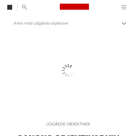
Canon Logo, back to
Arkiv med udgåede objektiver
Skift
Canon
Arkiv med udgåede produkter
UDGÅEDE OBJEKTIVER