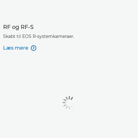
EF-S 55-250mm f/4-5.6 IS

RF og RF-S
Skabt til EOS R-systemkameraer.
Læs mere
