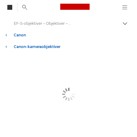
Canon Logo, back to
EF-S-objektiver – Objektiver – Kamera- og fotoobjektiver
Skift
Canon
Canon-kameraobjektiver