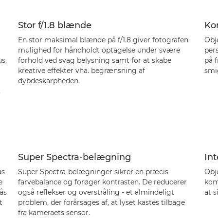
Stor f/1.8 blænde
Kom
En stor maksimal blænde på f/1.8 giver fotografen
Obj
mulighed for håndholdt optagelse under svære
pers
s,
forhold ved svag belysning samt for at skabe
på 
kreative effekter vha. begrænsning af
smi
dybdeskarpheden.
,
Super Spectra-belægning
Int
us
Super Spectra-belægninger sikrer en præcis
Obje
e
farvebalance og forøger kontrasten. De reducerer
kom
ås
også reflekser og overstråling - et almindeligt
at s
t
problem, der forårsages af, at lyset kastes tilbage
fra kameraets sensor.