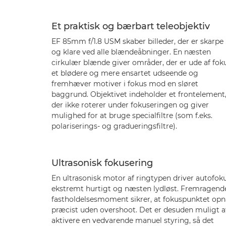
Et praktisk og bærbart teleobjektiv
EF 85mm f/1.8 USM skaber billeder, der er skarpe
og klare ved alle blændeåbninger. En næsten
cirkulær blænde giver områder, der er ude af foku
et blødere og mere ensartet udseende og
fremhæver motiver i fokus mod en sløret
baggrund. Objektivet indeholder et frontelement
der ikke roterer under fokuseringen og giver
mulighed for at bruge specialfiltre (som f.eks.
polariserings- og gradueringsfiltre).
Ultrasonisk fokusering
En ultrasonisk motor af ringtypen driver autofok
ekstremt hurtigt og næsten lydløst. Fremragend
fastholdelsesmoment sikrer, at fokuspunktet opn
præcist uden overshoot. Det er desuden muligt a
aktivere en vedvarende manuel styring, så det