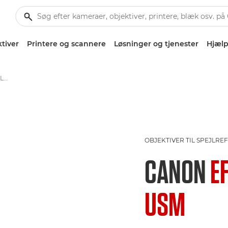
tiver
Printere og scannere
Løsninger og tjenester
Hjælp
Canon EF 85mm f/1.8 USM - Lenses - Camera & Photo lenses
OBJEKTIVER TIL SPEJLR
CANON
E
USM