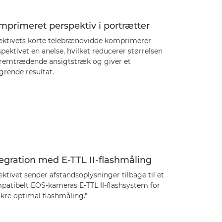
primeret perspektiv i portrætter
ektivets korte telebrændvidde komprimerer
pektivet en anelse, hvilket reducerer størrelsen
fremtrædende ansigtstræk og giver et
grende resultat.
egration med E-TTL II-flashmåling
ktivet sender afstandsoplysninger tilbage til et
patibelt EOS-kameras E-TTL II-flashsystem for
ikre optimal flashmåling."