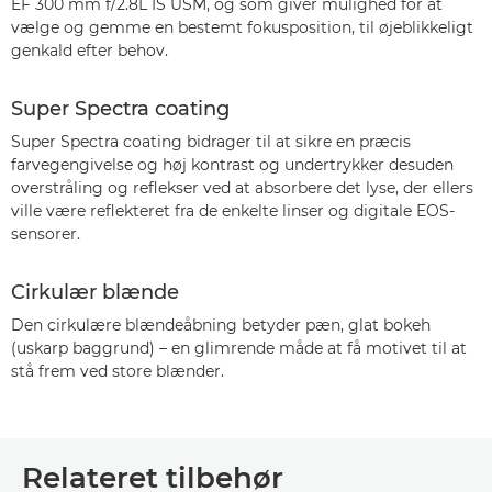
EF 300 mm f/2.8L IS USM, og som giver mulighed for at
vælge og gemme en bestemt fokusposition, til øjeblikkeligt
genkald efter behov.
Super Spectra coating
Super Spectra coating bidrager til at sikre en præcis
farvegengivelse og høj kontrast og undertrykker desuden
overstråling og reflekser ved at absorbere det lyse, der ellers
ville være reflekteret fra de enkelte linser og digitale EOS-
sensorer.
Cirkulær blænde
Den cirkulære blændeåbning betyder pæn, glat bokeh
(uskarp baggrund) – en glimrende måde at få motivet til at
stå frem ved store blænder.
Relateret tilbehør