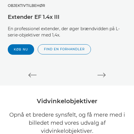
OBJEKTIVTILBEHØR
O
Extender EF 1.4x III
E
En professionel extender, der øger brændvidden på L-
E
serie-objektiver med 1,4x.
se
FIND EN FORHANDLER
KØB NU
Vidvinkelobjektiver
Opnå et bredere synsfelt, og få mere med i
billedet med vores udvalg af
vidvinkelobjektiver.