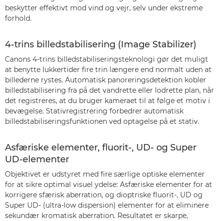
beskytter effektivt mod vind og vejr, selv under ekstreme
forhold.
4-trins billedstabilisering (Image Stabilizer)
Canons 4-trins billedstabiliseringsteknologi gør det muligt
at benytte lukkertider fire trin længere end normalt uden at
billederne rystes. Automatisk panoreringsdetektion kobler
billedstabilisering fra på det vandrette eller lodrette plan, når
det registreres, at du bruger kameraet til at følge et motiv i
bevægelse. Stativregistrering forbedrer automatisk
billedstabiliseringsfunktionen ved optagelse på et stativ.
Asfæriske elementer, fluorit-, UD- og Super
UD-elementer
Objektivet er udstyret med fire særlige optiske elementer
for at sikre optimal visuel ydelse: Asfæriske elementer for at
korrigere sfærisk aberration, og dioptriske fluorit-, UD og
Super UD- (ultra-low dispersion) elementer for at eliminere
sekundær kromatisk aberration. Resultatet er skarpe,