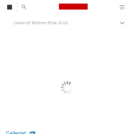
Canon Logo, back to
Canon EF 800mm f/5.6L IS USM - Lenses - Camera & Photo lenses
Skift
Canon
Canon-kameraobjektiver
Galleriet
