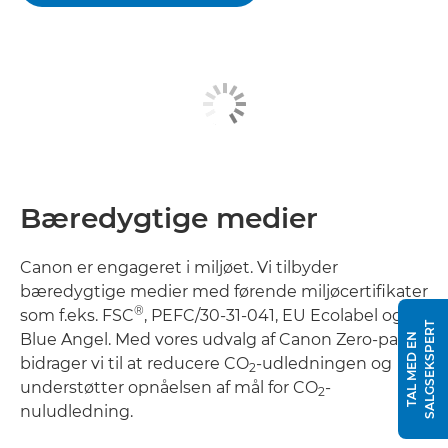
Bæredygtige medier
Canon er engageret i miljøet. Vi tilbyder
bæredygtige medier med førende miljøcertifikater
®
som f.eks. FSC
, PEFC/30-31-041, EU Ecolabel og
T
Blue Angel. Med vores udvalg af Canon Zero-papir
T
A
L
M
E
D
E
N
S
A
L
G
S
E
K
S
P
E
R
bidrager vi til at reducere CO
-udledningen og
2
understøtter opnåelsen af mål for CO
-
2
nuludledning.