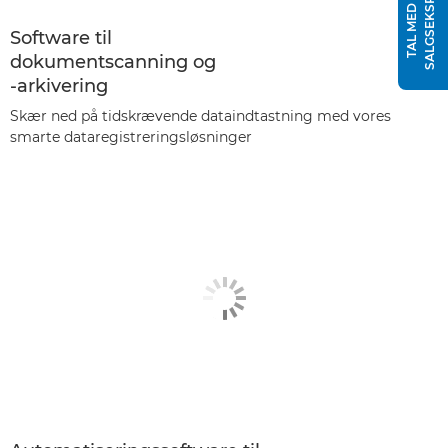
T
T
A
L
M
E
D
E
N
S
A
L
G
S
E
K
S
P
E
R
Software til
dokumentscanning og
-arkivering
Skær ned på tidskrævende dataindtastning med vores
smarte dataregistreringsløsninger