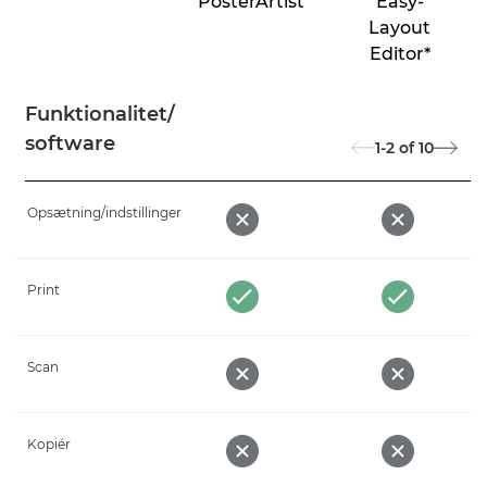
PosterArtist
Easy-
Layout
Editor*
Funktionalitet/
software
1-2
of
10
Opsætning/indstillinger
Print
Scan
Kopiér