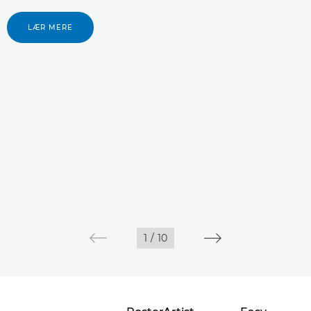
LÆR MERE
1
/
10