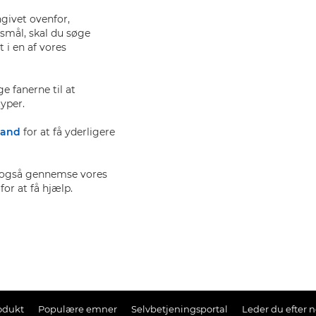
ngivet ovenfor,
smål, skal du søge
 i en af vores
e fanerne til at
yper.
land
for at få yderligere
du også gennemse vores
or at få hjælp.
odukt
Populære emner
Selvbetjeningsportal
Leder du efter 