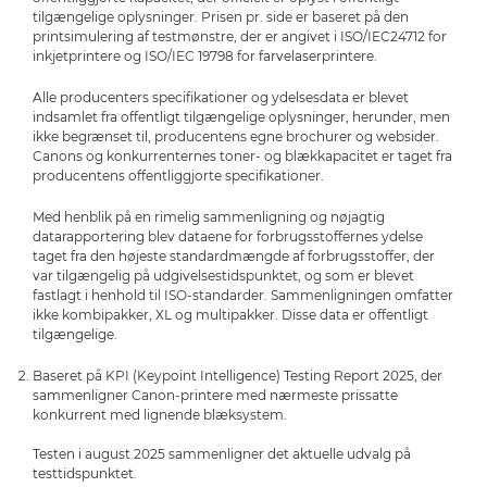
tilgængelige oplysninger. Prisen pr. side er baseret på den
printsimulering af testmønstre, der er angivet i ISO/IEC24712 for
inkjetprintere og ISO/IEC 19798 for farvelaserprintere.
Alle producenters specifikationer og ydelsesdata er blevet
indsamlet fra offentligt tilgængelige oplysninger, herunder, men
ikke begrænset til, producentens egne brochurer og websider.
Canons og konkurrenternes toner- og blækkapacitet er taget fra
producentens offentliggjorte specifikationer.
Med henblik på en rimelig sammenligning og nøjagtig
datarapportering blev dataene for forbrugsstoffernes ydelse
taget fra den højeste standardmængde af forbrugsstoffer, der
var tilgængelig på udgivelsestidspunktet, og som er blevet
fastlagt i henhold til ISO-standarder. Sammenligningen omfatter
ikke kombipakker, XL og multipakker. Disse data er offentligt
tilgængelige.
Baseret på KPI (Keypoint Intelligence) Testing Report 2025, der
sammenligner Canon-printere med nærmeste prissatte
konkurrent med lignende blæksystem.
Testen i august 2025 sammenligner det aktuelle udvalg på
testtidspunktet.