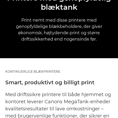
blæktank
Print nemt med disse printere med
genopfyldelige blækbeholdere, der giver
økonomisk, højtydende print og større
driftssikkerhed end nogensinde før.
KONTINUERLIGE BLÆKPRINTERE
Smart, produktivt og billigt print
Med driftssikre printere til både hjemmet og
kontoret leverer Canons MegaTank-enheder
kvalitetsresultater til lave omkostninger –
med brugervenlige funktioner, der sikrer en