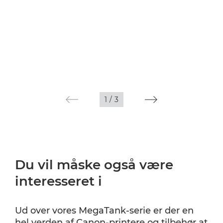
1
/
3
Du vil måske også være
interesseret i
Ud over vores MegaTank-serie er der en
hel verden af Canon-printere og tilbehør at