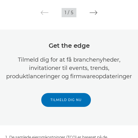
1
/
5
Get the edge
Tilmeld dig for at få branchenyheder,
invitationer til events, trends,
produktlanceringer og firmwareopdateringer
TILMELD DIG NU
De samlede ejeromkostninger (TCO) er baseret på de