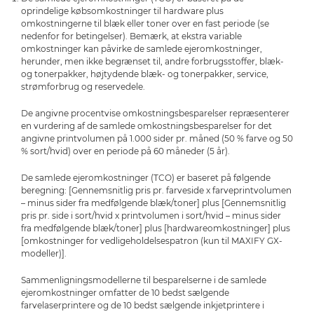
oprindelige købsomkostninger til hardware plus
omkostningerne til blæk eller toner over en fast periode (se
nedenfor for betingelser). Bemærk, at ekstra variable
omkostninger kan påvirke de samlede ejeromkostninger,
herunder, men ikke begrænset til, andre forbrugsstoffer, blæk-
og tonerpakker, højtydende blæk- og tonerpakker, service,
strømforbrug og reservedele.
De angivne procentvise omkostningsbesparelser repræsenterer
en vurdering af de samlede omkostningsbesparelser for det
angivne printvolumen på 1.000 sider pr. måned (50 % farve og 50
% sort/hvid) over en periode på 60 måneder (5 år).
De samlede ejeromkostninger (TCO) er baseret på følgende
beregning: [Gennemsnitlig pris pr. farveside x farveprintvolumen
– minus sider fra medfølgende blæk/toner] plus [Gennemsnitlig
pris pr. side i sort/hvid x printvolumen i sort/hvid – minus sider
fra medfølgende blæk/toner] plus [hardwareomkostninger] plus
[omkostninger for vedligeholdelsespatron (kun til MAXIFY GX-
modeller)].
Sammenligningsmodellerne til besparelserne i de samlede
ejeromkostninger omfatter de 10 bedst sælgende
farvelaserprintere og de 10 bedst sælgende inkjetprintere i