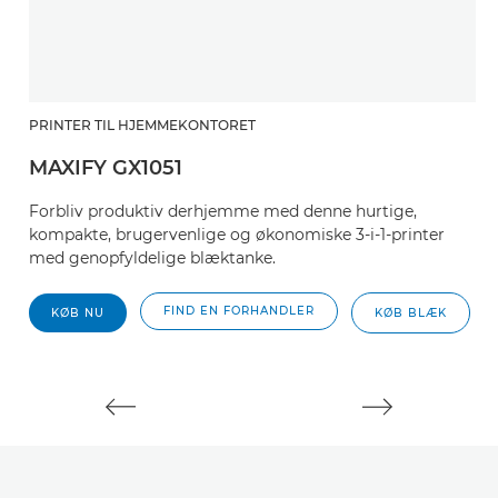
PRINTER TIL HJEMMEKONTORET
P
MAXIFY GX1051
M
Forbliv produktiv derhjemme med denne hurtige,
F
kompakte, brugervenlige og økonomiske 3-i-1-printer
k
med genopfyldelige blæktanke.
FIND EN FORHANDLER
KØB NU
KØB BLÆK