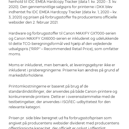
henhold til IDC EMEA Hardcopy Tracker (data 1. kv. 2020 - 3. kv.
2020). Den gennemsnitlige salgspris for printerne i DKK blev
indhentet fra IDC EMEA Hardcopy Tracker (data kv. 1, 2020 – kv.
3, 2020) og prisen på forbrugsstoffer fra producentens officielle
websider den 2. februar 2021.
Hardware og forbrugsstoffer til Canon MAXIFY GX7000-serien
og Canon MAXIFY GX6000-serien er inkluderet og udelukkende
til dette TCO-beregningsformål ved hjælp af den vejledende
udsalgspris ("RRP" – Recommended Retail Price), som omfatter
moms.
Moms er inkluderet, men bemærk, at leveringsgebyrer ikke er
inkluderet i prisberegningerne. Priserne kan ændres på grund af
markedsforholdene.
Printomkostningerne er baseret på brug af de
standardindstillinger, der anvendes på både Canon-printere og
konkurrerende printere. Dette er i overensstemmelse med de
testbetingelser, der anvendes i ISO/IEC-udbyttetest for den
relevante kategori.
Prisen pr. side blev beregnet ud fra forbrugsstofsprisen som
angivet på producentens websider divideret med producentens
offentliggjorte kapacitet, der officielt er oplyst i offentligt