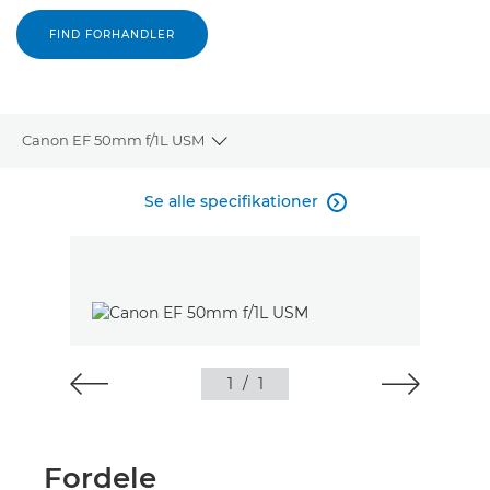
FIND FORHANDLER
Canon EF 50mm f/1L USM
Toggle breadcrumbs
Oversigt
Se alle specifikationer

Specifikationer
1
/
1
Fordele