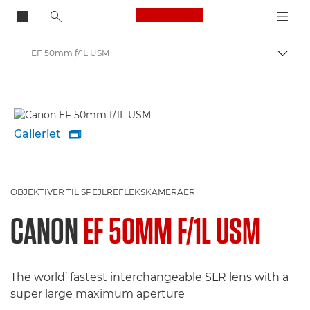
Canon Logo, back to
EF 50mm f/1L USM
Skift
Canon
Galleriet

OBJEKTIVER TIL SPEJLREFLEKSKAMERAER
CANON
EF 50MM F/1L USM
The world’ fastest interchangeable SLR lens with a
super large maximum aperture