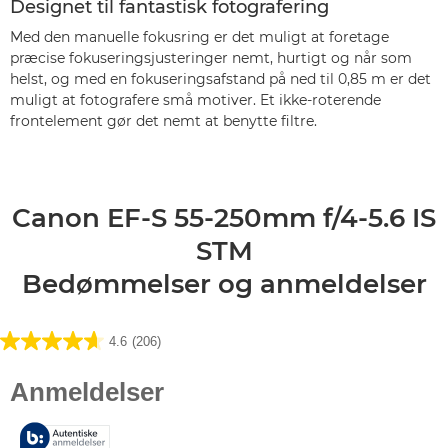
Designet til fantastisk fotografering
Med den manuelle fokusring er det muligt at foretage
præcise fokuseringsjusteringer nemt, hurtigt og når som
helst, og med en fokuseringsafstand på ned til 0,85 m er det
muligt at fotografere små motiver. Et ikke-roterende
frontelement gør det nemt at benytte filtre.
Canon EF-S 55-250mm f/4-5.6 IS
STM
Bedømmelser og anmeldelser
4.6
(206)
4.6
ud
af
5
stjerner.