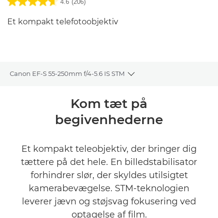
4.6
(206)
Et kompakt telefotoobjektiv
Canon EF-S 55-250mm f/4-5.6 IS STM
Toggle breadcrumbs
Oversigt
Kom tæt på
begivenhederne
Specifikationer
Anmeldelser
Et kompakt teleobjektiv, der bringer dig
tættere på det hele. En billedstabilisator
forhindrer slør, der skyldes utilsigtet
kamerabevægelse. STM-teknologien
leverer jævn og støjsvag fokusering ved
optagelse af film.