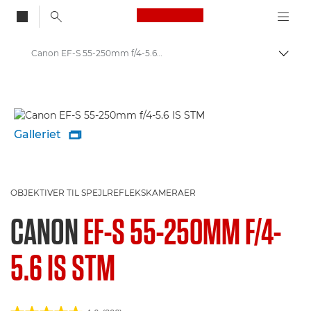
Canon Logo, back to
Canon EF-S 55-250mm f/4-5.6 IS STM - Lenses - Camera & Photo lenses
Skift
Canon
Canon-kameraobjektiver
Galleriet

OBJEKTIVER TIL SPEJLREFLEKSKAMERAER
CANON
EF-S 55-250MM F/4-
5.6 IS STM