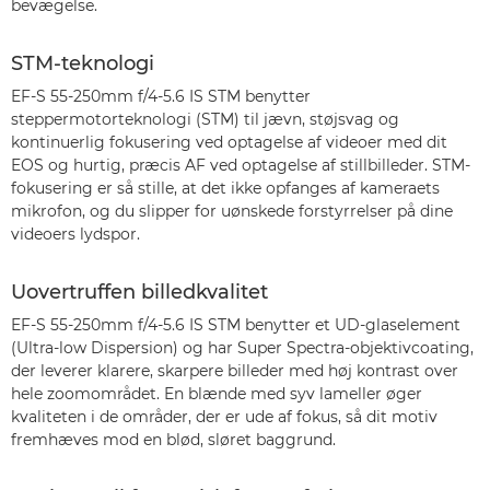
bevægelse.
STM-teknologi
EF-S 55-250mm f/4-5.6 IS STM benytter
steppermotorteknologi (STM) til jævn, støjsvag og
kontinuerlig fokusering ved optagelse af videoer med dit
EOS og hurtig, præcis AF ved optagelse af stillbilleder. STM-
fokusering er så stille, at det ikke opfanges af kameraets
mikrofon, og du slipper for uønskede forstyrrelser på dine
videoers lydspor.
Uovertruffen billedkvalitet
EF-S 55-250mm f/4-5.6 IS STM benytter et UD-glaselement
(Ultra-low Dispersion) og har Super Spectra-objektivcoating,
der leverer klarere, skarpere billeder med høj kontrast over
hele zoomområdet. En blænde med syv lameller øger
kvaliteten i de områder, der er ude af fokus, så dit motiv
fremhæves mod en blød, sløret baggrund.