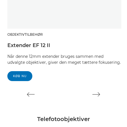
OBJEKTIVTILBEHØR
O
Extender EF 12 II
E
Når denne 12mm extender bruges sammen med
N
udvalgte objektiver, giver den meget tættere fokusering.
u
KØB NU
Telefotoobjektiver