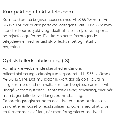
Kompakt og effektiv telezoom
Kom tættere på begivenhederne med EF-S 55-250mm f/4-
5.6 IS STM, der er den perfekte ledsager til dit EOS' 18-55mm-
standardzoomobjektiv og ideelt til natur-, dyrelivs-, sports-
og rejsefotografering. Det kombinerer fremragende
teleydeevne med fantastisk billedkvalitet og intuitiv
betjening.
Optisk billedstabilisering (IS)
For at sikre vedvarende skarphed er Canons
billedstabiliseringsteknologi inkorporeret i EF-S 55-250mm
f/4-5.6 IS STM. Det muliggør lukkertider på op til 3,5 trin
langsommere end normalt, som kan benyttes, når man vil
undgå kamerarystelser – fantastisk i svag belysning, eller når
man tager billeder ved lang zoomindstilling.
Panoreringsregistreringen deaktiverer automatisk enten
vandret eller lodret billedstabilisering og er med til at give
en fornemmelse af fart, når man fotograferer motiver i