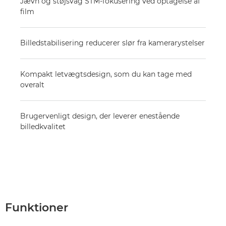
Jævn og støjsvag STM-fokusering ved optagelse af
film
Billedstabilisering reducerer slør fra kamerarystelser
Kompakt letvægtsdesign, som du kan tage med
overalt
Brugervenligt design, der leverer enestående
billedkvalitet
Funktioner