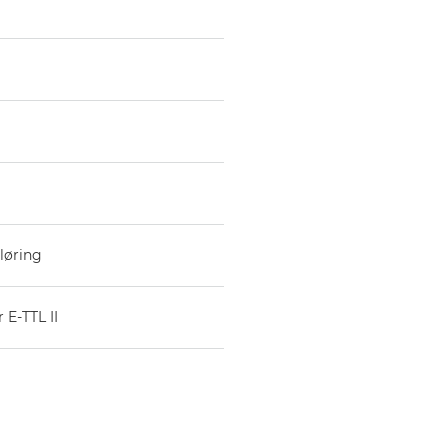
løring
 E-TTL II