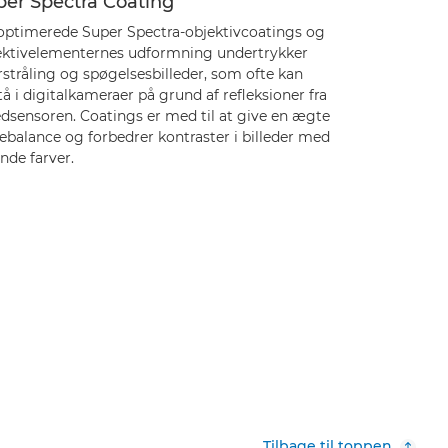
per Spectra Coating
optimerede Super Spectra-objektivcoatings og
ektivelementernes udformning undertrykker
stråling og spøgelsesbilleder, som ofte kan
å i digitalkameraer på grund af refleksioner fra
edsensoren. Coatings er med til at give en ægte
ebalance og forbedrer kontraster i billeder med
nde farver.
Tilbage til toppen