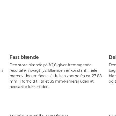
Fast blænde
Be
Den store blænde på f/2,8 giver fremragende
Den
mm
resultater i svagt lys. Blænden er konstant i hele
bag
brændviddeområdet, så du kan zoome fra ca. 27-88
blæn
mm (i forhold til til et 35 mm-kamera) uden at
og t
nedsætte lukkertiden.