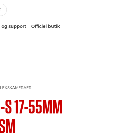
 og support
Officiel butik
EFLEKSKAMERAER
F-S 17-55MM
USM