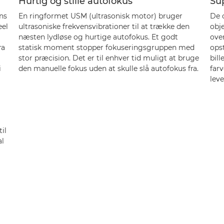
Hurtig og stille autofokus
Su
ns
En ringformet USM (ultrasonisk motor) bruger
De 
eel
ultrasoniske frekvensvibrationer til at trække den
obj
næsten lydløse og hurtige autofokus. Et godt
over
ra
statisk moment stopper fokuseringsgruppen med
opst
stor præcision. Det er til enhver tid muligt at bruge
bill
i
den manuelle fokus uden at skulle slå autofokus fra.
farv
leve
il
al