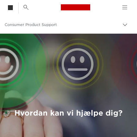
Canon Logo, back t
Consumer Product Support
Skif
Canon
Hvordan kan vi hjælpe dig?