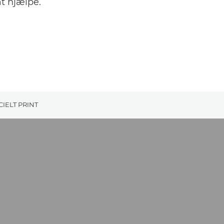
at hjælpe.
IELT PRINT