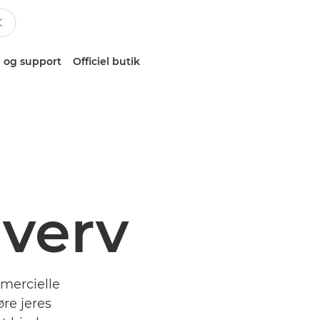
 og support
Officiel butik
hverv
mmercielle
øre jeres