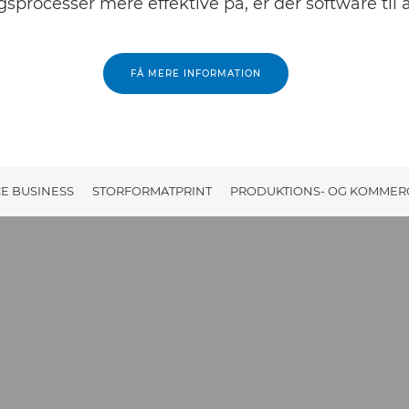
gsprocesser mere effektive på, er der software til 
FÅ MERE INFORMATION
E BUSINESS
STORFORMATPRINT
PRODUKTIONS- OG KOMMERC