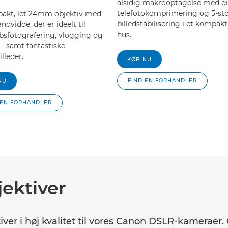
alsidig makrooptagelse med di
telefotokomprimering og 5-st
akt, let 24mm objektiv med
billedstabilisering i et kompakt
ndvidde, der er ideelt til
hus.
bsfotografering, vlogging og
 – samt fantastiske
lleder.
KØB NU
FIND EN FORHANDLER
NU
 EN FORHANDLER
jektiver
iver i høj kvalitet til vores Canon DSLR-kameraer.