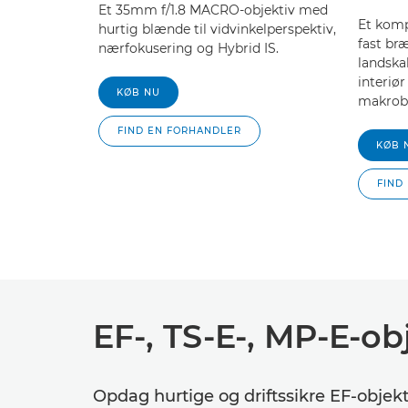
Et 35mm f/1.8 MACRO-objektiv med
Et komp
hurtig blænde til vidvinkelperspektiv,
fast bræ
nærfokusering og Hybrid IS.
landska
interiør
KØB NU
makrobi
FIND EN FORHANDLER
KØB 
FIND
EF-, TS-E-, MP-E-ob
Opdag hurtige og driftssikre EF-objekt