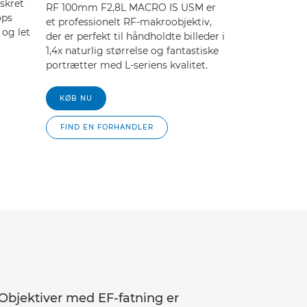
skret
RF 100mm F2,8L MACRO IS USM er
ops
et professionelt RF-makroobjektiv,
 og let
der er perfekt til håndholdte billeder i
1,4x naturlig størrelse og fantastiske
portrætter med L-seriens kvalitet.
KØB NU
FIND EN FORHANDLER
 Objektiver med EF-fatning er