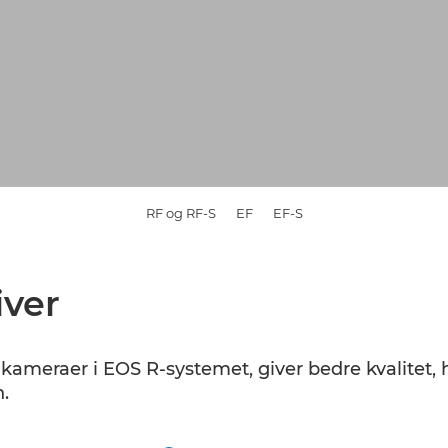
RF og RF-S
EF
EF-S
iver
l kameraer i EOS R-systemet, giver bedre kvalitet,
.