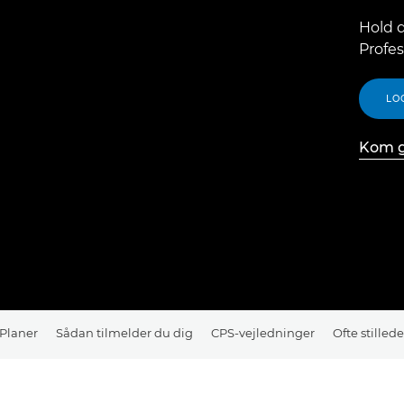
Hold 
Profes
LO
Kom g
Planer
Sådan tilmelder du dig
CPS-vejledninger
Ofte stilled