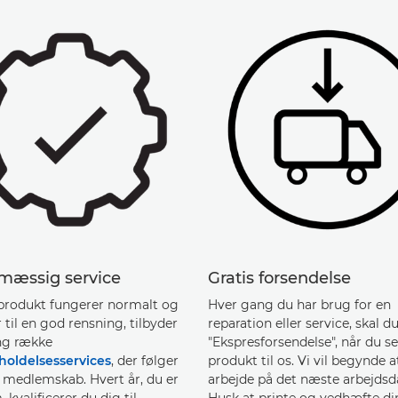
mæssig service
Gratis forsendelse
 produkt fungerer normalt og
Hver gang du har brug for en
til en god rensning, tilbyder
reparation eller service, skal 
ang række
"Ekspresforsendelse", når du se
holdelsesservices
, der følger
produkt til os. Vi vil begynde a
 medlemskab. Hvert år, du er
arbejde på det næste arbejdsd
kvalificerer du dig til
Husk at printe og vedhæfte d