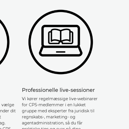
Professionelle live-sessioner
Vi kører regelmæssige live-webinarer
du vælge
for CPS-medlemmer i en lukket
nder dit
gruppe med eksperter fra juridisk til
t
regnskabs-, marketing- og
ag.
agentadministration, så du får
in CPS
praktiske tips og svar på dine