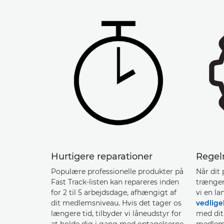
Hurtigere reparationer
Regel
Populære professionelle produkter på
Når dit
Fast Track-listen kan repareres inden
trænger 
for 2 til 5 arbejdsdage, afhængigt af
vi en l
dit medlemsniveau. Hvis det tager os
vedlige
længere tid, tilbyder vi låneudstyr for
med dit
at holde dig i gang med optagelserne.
medlem, 