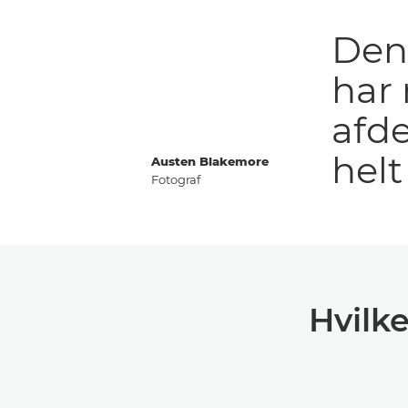
Den 
har 
afde
helt
Austen Blakemore
Fotograf
Hvilke