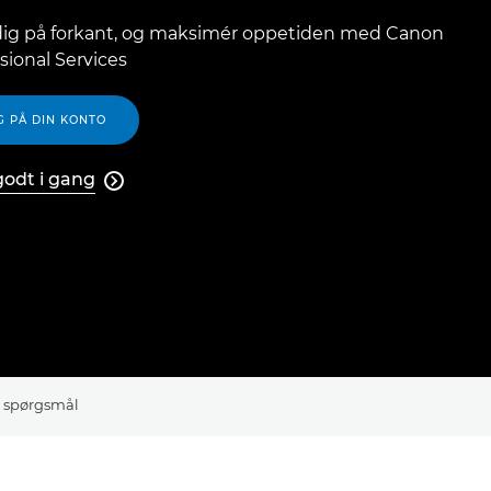
dig på forkant, og maksimér oppetiden med Canon
sional Services
G PÅ DIN KONTO
odt i gang

e spørgsmål