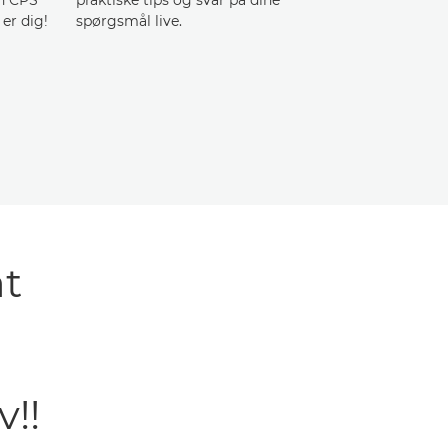
 er dig!
spørgsmål live.
at
v!!