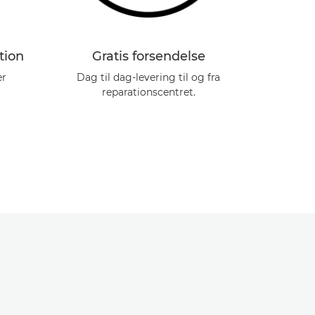
tion
Gratis forsendelse
Professi
er
Dag til dag-levering til og fra
Live-sess
reparationscentret.
tips 