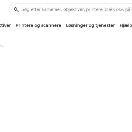
tiver
Printere og scannere
Løsninger og tjenester
Hjælp
EF 70-200mm f/2.8L IS III USM - Lenses - Camera & Photo lenses