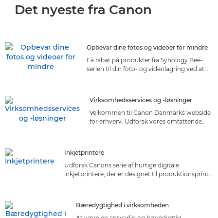
Det nyeste fra Canon
Opbevar dine fotos og videoer for mindre
Få rabat på produkter fra Synology Bee-
serien til din foto- og videolagring ved at
tilmelde dig Canon Club
Virksomhedsservices og -løsninger
Velkommen til Canon Danmarks webside
for erhverv. Udforsk vores omfattende
udvalg af virksomhedsservices og -
løsninger, der er skræddersyet til jeres
behov. Opdag det perfekte match!
Inkjetprintere
Udforsk Canons serie af hurtige digitale
inkjetprintere, der er designet til produktionsprint.
Opdag alsidige, driftssikre løsninger, der leverer
print i topkvalitet fra markedets førende producent
Bæredygtighed i virksomheden
At være en ansvarlig og bæredygtig