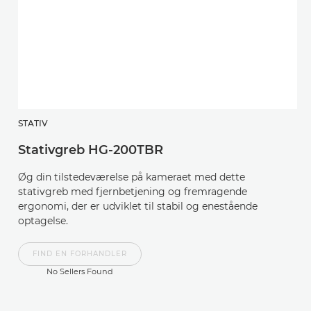
STATIV
H
Stativgreb HG-200TBR
R
Øg din tilstedeværelse på kameraet med dette
E
stativgreb med fjernbetjening og fremragende
ul
ergonomi, der er udviklet til stabil og enestående
bi
optagelse.
FIND EN FORHANDLER
No Sellers Found