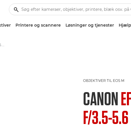
tiver
Printere og scannere
Løsninger og tjenester
Hjælp
Canon EF-M 18-55mm f/3.5-5.6 IS STM - Lenses - Camera & Photo lenses
OBJEKTIVER TIL EOS M
CANON
E
F/3.5-5.6