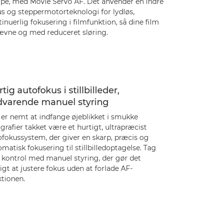
rpe, med Movie Servo AF. Det anvender en indre
us og steppermotorteknologi for lydløs,
inuerlig fokusering i filmfunktion, så dine film
jævne og med reduceret sløring.
tig autofokus i stillbilleder,
dvarende manuel styring
 er nemt at indfange øjeblikket i smukke
grafier takket være et hurtigt, ultrapræcist
ofokussystem, der giver en skarp, præcis og
matisk fokusering til stillbilledoptagelse. Tag
d kontrol med manuel styring, der gør det
gt at justere fokus uden at forlade AF-
ktionen.