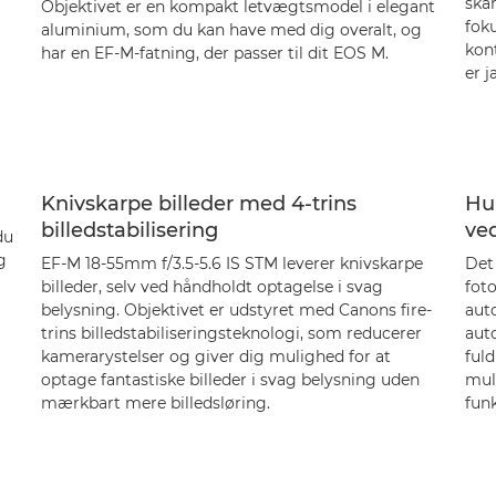
ska
Objektivet er en kompakt letvægtsmodel i elegant
fok
aluminium, som du kan have med dig overalt, og
kont
har en EF-M-fatning, der passer til dit EOS M.
er 
Knivskarpe billeder med 4-trins
Hur
billedstabilisering
ve
du
g
EF-M 18-55mm f/3.5-5.6 IS STM leverer knivskarpe
Det
billeder, selv ved håndholdt optagelse i svag
foto
belysning. Objektivet er udstyret med Canons fire-
aut
trins billedstabiliseringsteknologi, som reducerer
auto
kamerarystelser og giver dig mulighed for at
ful
optage fantastiske billeder i svag belysning uden
muli
mærkbart mere billedsløring.
fun