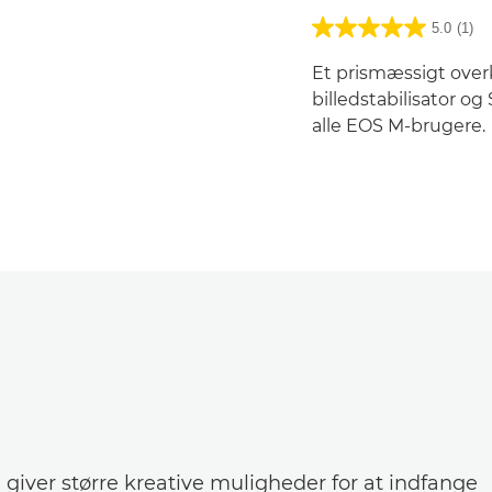
5.0
(1)
Et prismæssigt ove
billedstabilisator og 
alle EOS M-brugere.
giver større kreative muligheder for at indfange