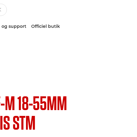
 og support
Officiel butik
F-M 18-55MM
 IS STM