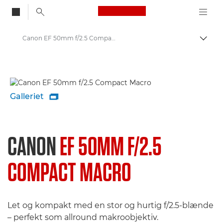
Canon Logo, back to
Canon EF 50mm f/2.5 Compact Macro - Lenses - Camera & Photo lenses
Skift
Canon
Canon-kameraobjektiver
Galleriet

CANON
EF 50MM F/2.5
COMPACT MACRO
Let og kompakt med en stor og hurtig f/2.5-blænde
– perfekt som allround makroobjektiv.