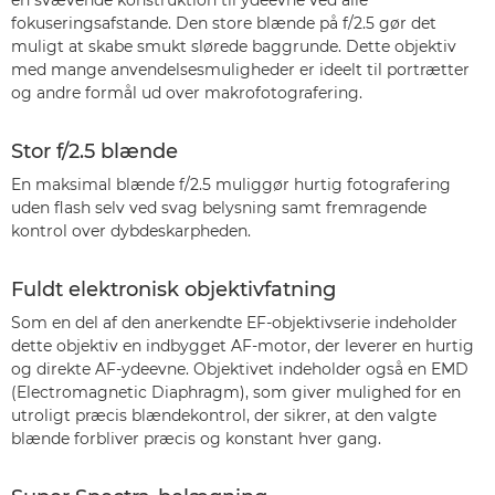
en svævende konstruktion til ydeevne ved alle
fokuseringsafstande. Den store blænde på f/2.5 gør det
muligt at skabe smukt slørede baggrunde. Dette objektiv
med mange anvendelsesmuligheder er ideelt til portrætter
og andre formål ud over makrofotografering.
Stor f/2.5 blænde
En maksimal blænde f/2.5 muliggør hurtig fotografering
uden flash selv ved svag belysning samt fremragende
kontrol over dybdeskarpheden.
Fuldt elektronisk objektivfatning
Som en del af den anerkendte EF-objektivserie indeholder
dette objektiv en indbygget AF-motor, der leverer en hurtig
og direkte AF-ydeevne. Objektivet indeholder også en EMD
(Electromagnetic Diaphragm), som giver mulighed for en
utroligt præcis blændekontrol, der sikrer, at den valgte
blænde forbliver præcis og konstant hver gang.