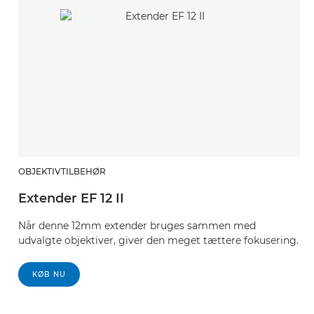
OBJEKTIVTILBEHØR
O
Extender EF 12 II
E
Når denne 12mm extender bruges sammen med
N
udvalgte objektiver, giver den meget tættere fokusering.
u
KØB NU