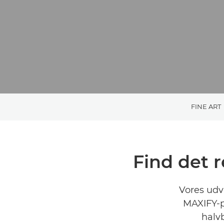
FINE ART
Find det r
Vores udv
MAXIFY-p
halvb