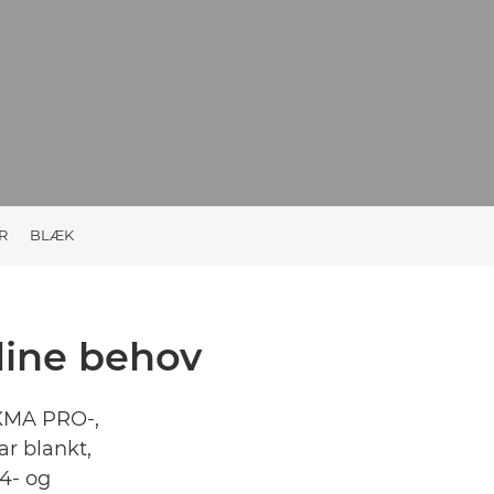
R
BLÆK
 dine behov
IXMA PRO-,
r blankt,
A4- og