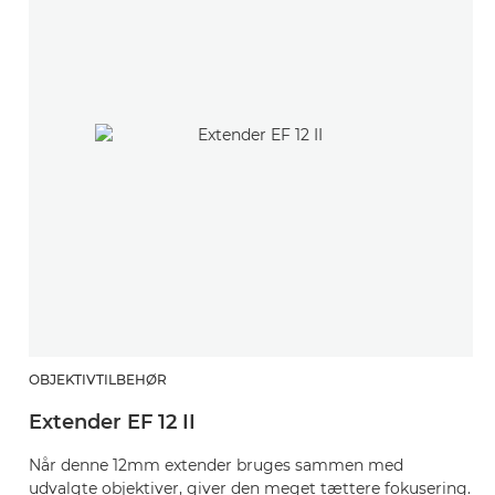
OBJEKTIVTILBEHØR
O
Extender EF 12 II
E
Når denne 12mm extender bruges sammen med
N
udvalgte objektiver, giver den meget tættere fokusering.
u