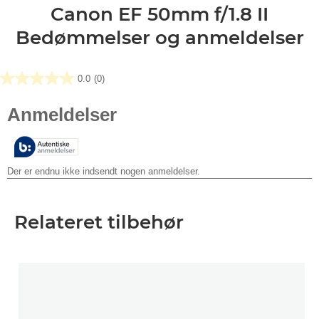
Canon EF 50mm f/1.8 II
Bedømmelser og anmeldelser
0.0
(0)
0.0
ud
af
5
stjerner.
Relateret tilbehør