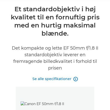
Oversigt
Et standardobjektiv i høj
kvalitet til en fornuftig pris
Specifikationer
med en hurtig maksimal
Anmeldelser
blænde.
FIND EN FORHANDLER
Det kompakte og lette EF 50mm f/1.8 II
No Sellers Found
standardobjektiv leverer en
fremragende billedkvalitet i forhold til
prisen
Se alle specifikationer
