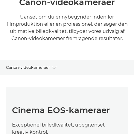
Canon-videokameraer
Uanset om du er nybegynder inden for
filmproduktion eller en professionel, der søger den
ultimative billedkvalitet, tilbyder vores udvalg af
Canon-videokameraer fremragende resultater.
Canon-videokameraer
CINEMA EOS-KAMERAER
PROFESSIONELLE VIDEOKAMERAER
Cinema EOS-kameraer
KAMERAER MED HØJ FØLSOMHED
Exceptionel billedkvalitet, ubegrænset
4K- OG FULL HD-CAMCORDERE
kreativ kontrol.