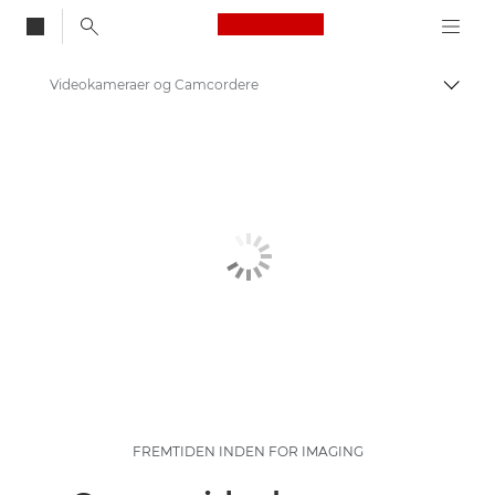
Canon Logo, back to
Videokameraer og Camcordere
Skift
Canon
FREMTIDEN INDEN FOR IMAGING