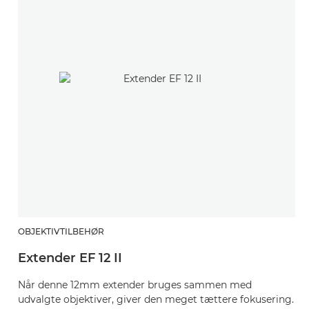
OBJEKTIVTILBEHØR
O
Extender EF 12 II
M
Når denne 12mm extender bruges sammen med
Un
udvalgte objektiver, giver den meget tættere fokusering.
uø