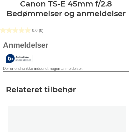
Canon TS-E 45mm f/2.8
Bedømmelser og anmeldelser
0.0
(0)
0.0
ud
af
5
stjerner.
Relateret tilbehør