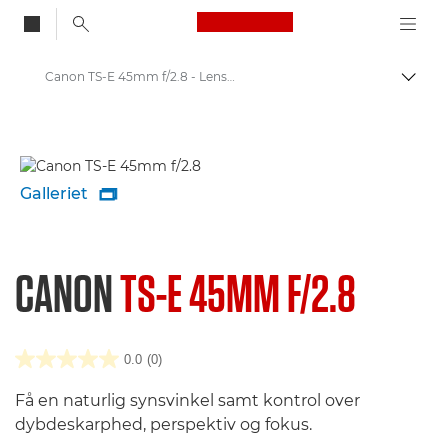
Canon Logo, back to
Canon TS-E 45mm f/2.8 - Lenses - Camera & Photo lenses
Skift
Canon
Canon-kameraobjektiver
Galleriet

CANON
TS-E 45MM F/2.8
0.0
(0)
Få en naturlig synsvinkel samt kontrol over
dybdeskarphed, perspektiv og fokus.