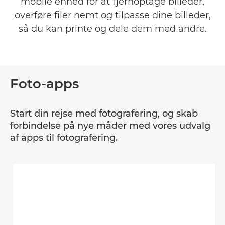
mobile enhed for at fjernoptage billeder,
SOFTWARE
overføre filer nemt og tilpasse dine billeder,
APPS TIL ERHVERV
så du kan printe og dele dem med andre.
HJÆLP OG SUPPORT
Foto-apps
Start din rejse med fotografering, og skab
forbindelse på nye måder med vores udvalg
af apps til fotografering.