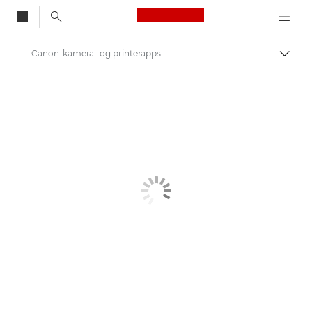
Canon Logo, back to
Canon-kamera- og printerapps
Skift
Canon