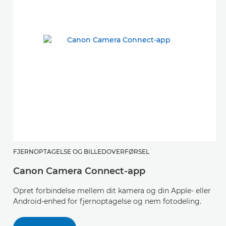
FJERNOPTAGELSE OG BILLEDOVERFØRSEL
F
Canon Camera Connect-app
i
Opret forbindelse mellem dit kamera og din Apple- eller
En
Android-enhed for fjernoptagelse og nem fotodeling.
ti