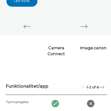
LÆR MERE
Camera
image.canon
Connect
Funktionalitet/app
1-2
of
6
Fjernoptagelse