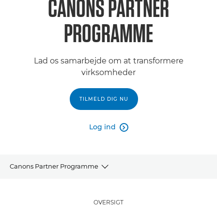
CANONS PARTNER
PROGRAMME
Lad os samarbejde om at transformere
virksomheder
TILMELD DIG NU
Log ind

Canons Partner Programme
Partner Programme
OVERSIGT
Bliv partner med os