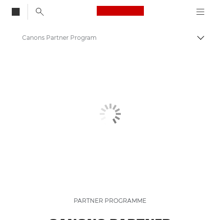
Canon Logo, back to
Canons Partner Program
Skift
Canon
Løsninger og services
PARTNER PROGRAMME