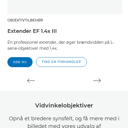
OBJEKTIVTILBEHØR
O
Extender EF 1.4x III
E
En professionel extender, der øger brændvidden på L-
E
serie-objektiver med 1,4x.
se
FIND EN FORHANDLER
KØB NU
Vidvinkelobjektiver
Opnå et bredere synsfelt, og få mere med i
billedet med vores udvalg af