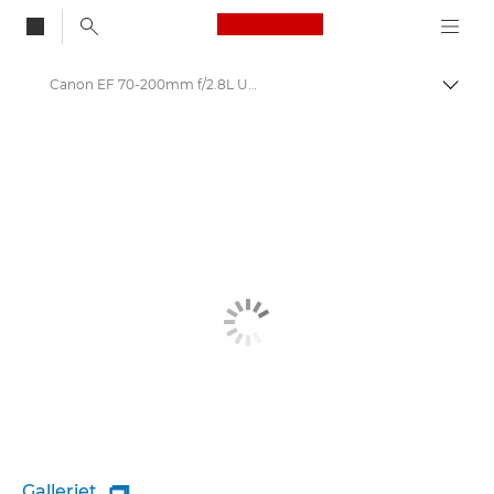
Canon Logo, back to
Canon EF 70-200mm f/2.8L USM - Lenses - Camera & Photo lenses
Skift
Canon
Canon-kameraobjektiver
Galleriet
