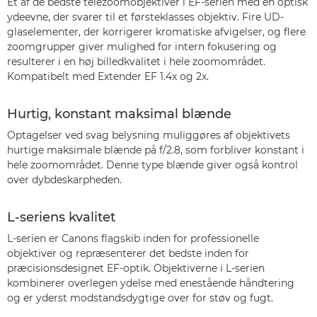
Et af de bedste telezoomobjektiver i EF-serien med en optisk
ydeevne, der svarer til et førsteklasses objektiv. Fire UD-
glaselementer, der korrigerer kromatiske afvigelser, og flere
zoomgrupper giver mulighed for intern fokusering og
resulterer i en høj billedkvalitet i hele zoomområdet.
Kompatibelt med Extender EF 1.4x og 2x.
Hurtig, konstant maksimal blænde
Optagelser ved svag belysning muliggøres af objektivets
hurtige maksimale blænde på f/2.8, som forbliver konstant i
hele zoomområdet. Denne type blænde giver også kontrol
over dybdeskarpheden.
L-seriens kvalitet
L-serien er Canons flagskib inden for professionelle
objektiver og repræsenterer det bedste inden for
præcisionsdesignet EF-optik. Objektiverne i L-serien
kombinerer overlegen ydelse med enestående håndtering
og er yderst modstandsdygtige over for støv og fugt.