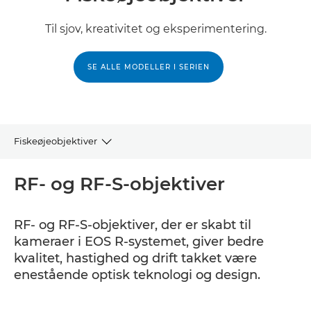
Til sjov, kreativitet og eksperimentering.
SE ALLE MODELLER I SERIEN
Fiskeøjeobjektiver
RF og RF-S
RF- og RF-S-objektiver
EF
RF- og RF-S-objektiver, der er skabt til
kameraer i EOS R-systemet, giver bedre
kvalitet, hastighed og drift takket være
enestående optisk teknologi og design.