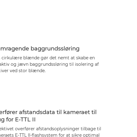
emragende baggrundssløring
 cirkulære blænde gør det nemt at skabe en
aktiv og jævn baggrundssløring til isolering af
iver ved stor blænde.
rfører afstandsdata til kameraet til
g for E-TTL II
ktivet overfører afstandsoplysninger tilbage til
raets E-TTL II-flashsystem for at sikre optimal