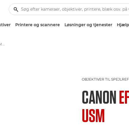
tiver
Printere og scannere
Løsninger og tjenester
Hjælp
Canon EF 85mm f/1.2L II USM - Lenses - Camera & Photo lenses
OBJEKTIVER TIL SPEJLR
CANON
EF
USM