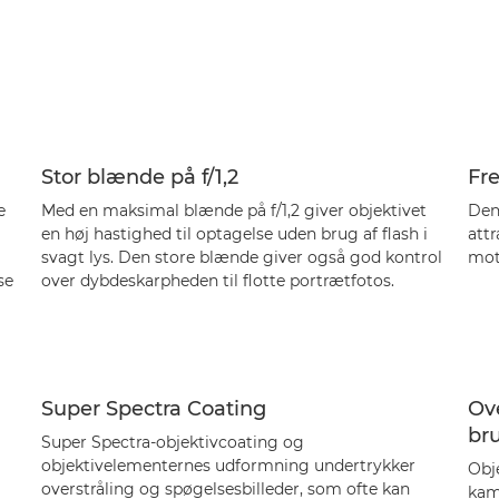
Stor blænde på f/1,2
Fr
e
Med en maksimal blænde på f/1,2 giver objektivet
Den
en høj hastighed til optagelse uden brug af flash i
attr
svagt lys. Den store blænde giver også god kontrol
mot
se
over dybdeskarpheden til flotte portrætfotos.
Super Spectra Coating
Ove
bru
Super Spectra-objektivcoating og
objektivelementernes udformning undertrykker
Obje
overstråling og spøgelsesbilleder, som ofte kan
kame