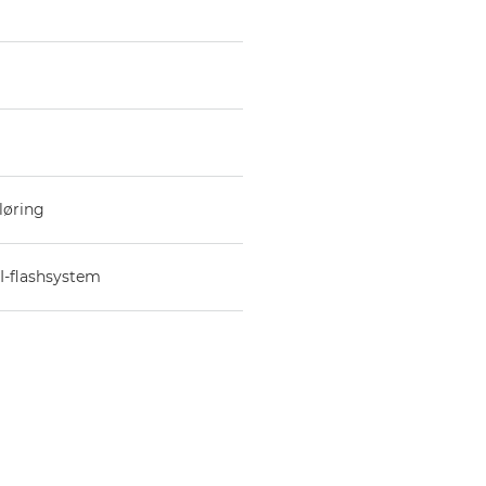
løring
II-flashsystem