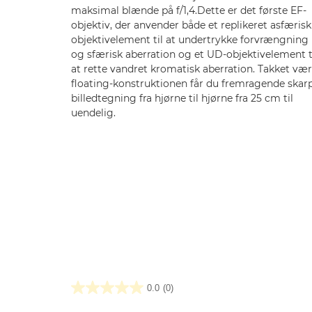
maksimal blænde på f/1,4.Dette er det første EF-
objektiv, der anvender både et replikeret asfærisk
objektivelement til at undertrykke forvrængning
og sfærisk aberration og et UD-objektivelement t
at rette vandret kromatisk aberration. Takket væ
floating-konstruktionen får du fremragende skar
billedtegning fra hjørne til hjørne fra 25 cm til
uendelig.
0.0
(0)
0.0
ud