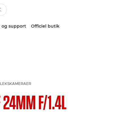
 og support
Officiel butik
EFLEKSKAMERAER
F 24MM F/1.4L