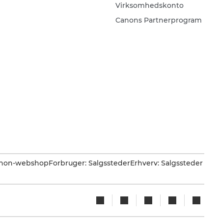
Virksomhedskonto
Canons Partnerprogram
Canon-webshop
Forbruger: Salgssteder
Erhverv: Salgssteder