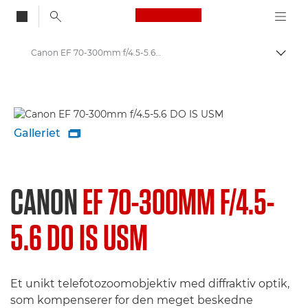
Canon Logo, back to
Canon EF 70-300mm f/4.5-5.6 DO IS USM - Lenses - Camera & Photo lenses
Skift
Canon
Canon-kameraobjektiver
Galleriet

CANON
EF 70-300MM F/4.5-
5.6 DO IS USM
Et unikt telefotozoomobjektiv med diffraktiv optik,
som kompenserer for den meget beskedne