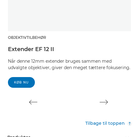
OBJEKTIVTILBEHØR
O
Extender EF 12 II
E
Når denne 12mm extender bruges sammen med
N
udvalgte objektiver, giver den meget tættere fokusering.
u
KØB NU
Tilbage til toppen