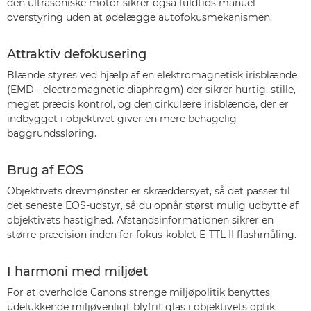
den ultrasoniske motor sikrer også fuldtids manuel
overstyring uden at ødelægge autofokusmekanismen.
Attraktiv defokusering
Blænde styres ved hjælp af en elektromagnetisk irisblænde
(EMD - electromagnetic diaphragm) der sikrer hurtig, stille,
meget præcis kontrol, og den cirkulære irisblænde, der er
indbygget i objektivet giver en mere behagelig
baggrundssløring.
Brug af EOS
Objektivets drevmønster er skræddersyet, så det passer til
det seneste EOS-udstyr, så du opnår størst mulig udbytte af
objektivets hastighed. Afstandsinformationen sikrer en
større præcision inden for fokus-koblet E-TTL II flashmåling.
I harmoni med miljøet
For at overholde Canons strenge miljøpolitik benyttes
udelukkende miljøvenligt blyfrit glas i objektivets optik.