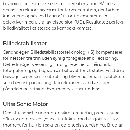
brydning, der kompenserer for farveaberration. Således
opnås korrektionsniveauer for farveaberration, der førhen
kun kunne opnås ved brug af fluorit-elementer eller
objektiver med ultra-lav dispersion (UD). Resultatet: perfekt
billedkvalitet i et særdeles kompakt kamera.
Billedstabilisator
Canons egen Billedstabilisatortekonologi (IS) kompenserer
for næsten tre trin uden synlig forøgelse af billedsløring.
Dette forøger væsentligt mulighederne for håndholdt
fotografering, og begrænser behovet for et stativ. En større
bevægelse i en bestemt retning bliver automatisk detekteret
som bevidst panorering. Korrektionen standses i den
pågældende retning, hvormed rystelser undgås.
Ultra Sonic Motor
Den ultrasoniske ringmotor sikrer en hurtig, præcis, super-
effektiv og næsten lydløs autofokus, med et godt statisk
moment for hurtig reaktion og præcis standsning. Brug af