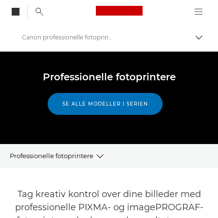
Canon Logo, back to
Canon professionelle fotoprintere
Skift
Canon
Printere fra Canon
Professionelle fotoprintere
SE ALLE MODELLER I SERIEN
Professionelle fotoprintere
Printervælger
Tag kreativ kontrol over dine billeder med
Serien af professionelle fotoprintere
professionelle PIXMA- og imagePROGRAF-