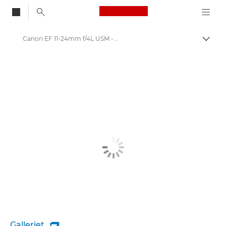
Canon Logo, back to
Canon EF 11-24mm f/4L USM - Lenses - Camera & Photo lenses
Skift
Canon
Canon-kameraobjektiver
Galleriet
