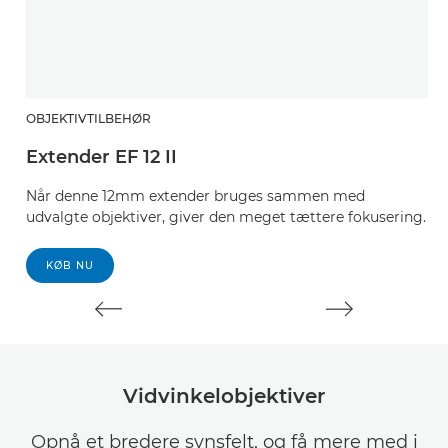
OBJEKTIVTILBEHØR
O
Extender EF 12 II
O
Når denne 12mm extender bruges sammen med
Be
udvalgte objektiver, giver den meget tættere fokusering.
KØB NU
Vidvinkelobjektiver
Opnå et bredere synsfelt, og få mere med i