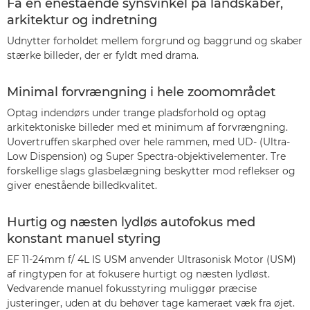
Få en enestående synsvinkel på landskaber,
arkitektur og indretning
Udnytter forholdet mellem forgrund og baggrund og skaber
stærke billeder, der er fyldt med drama.
Minimal forvrængning i hele zoomområdet
Optag indendørs under trange pladsforhold og optag
arkitektoniske billeder med et minimum af forvrængning.
Uovertruffen skarphed over hele rammen, med UD- (Ultra-
Low Dispension) og Super Spectra-objektivelementer. Tre
forskellige slags glasbelægning beskytter mod reflekser og
giver enestående billedkvalitet.
Hurtig og næsten lydløs autofokus med
konstant manuel styring
EF 11-24mm f/ 4L IS USM anvender Ultrasonisk Motor (USM)
af ringtypen for at fokusere hurtigt og næsten lydløst.
Vedvarende manuel fokusstyring muliggør præcise
justeringer, uden at du behøver tage kameraet væk fra øjet.