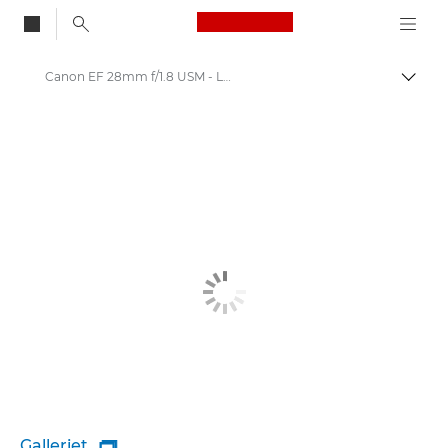
Canon Logo, back to
Canon EF 28mm f/1.8 USM - Lenses - Camera & Photo lenses
Skift
Canon
Canon-kameraobjektiver
Galleriet
