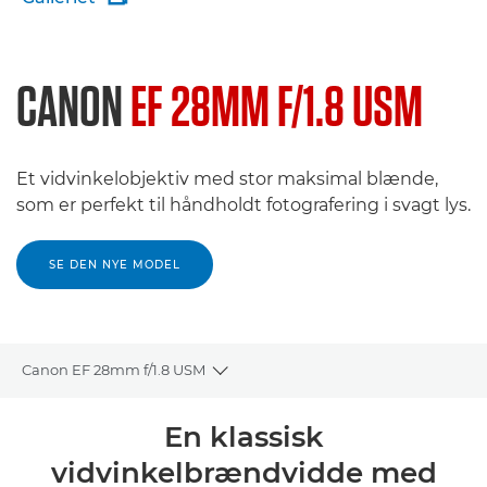
CANON
EF 28MM F/1.8 USM
Et vidvinkelobjektiv med stor maksimal blænde,
som er perfekt til håndholdt fotografering i svagt lys.
SE DEN NYE MODEL
Canon EF 28mm f/1.8 USM
Toggle breadcrumbs
Oversigt
En klassisk
vidvinkelbrændvidde med
Specifikationer