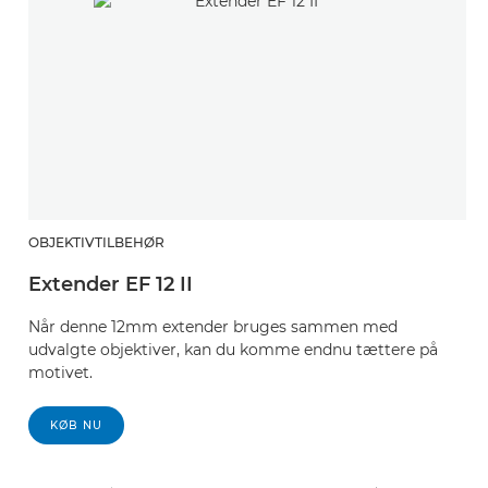
OBJEKTIVTILBEHØR
O
Extender EF 12 II
E
Når denne 12mm extender bruges sammen med
D
udvalgte objektiver, kan du komme endnu tættere på
ob
motivet.
m
k
KØB NU