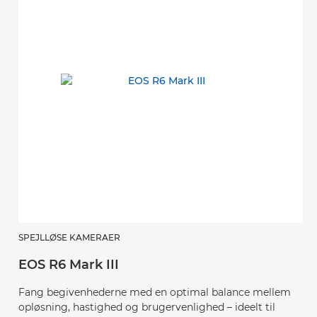
SPEJLLØSE KAMERAER
C
EOS R6 Mark III
E
Fang begivenhederne med en optimal balance mellem
O
opløsning, hastighed og brugervenlighed – ideelt til
M