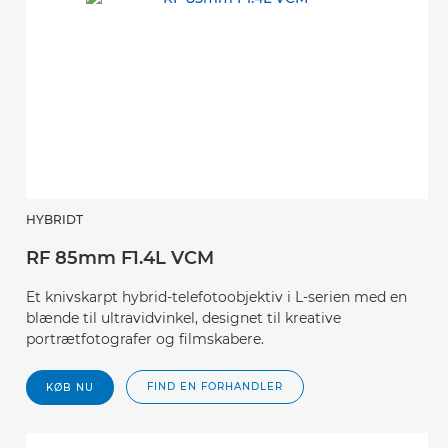
HYBRIDT
RF 85mm F1.4L VCM
Et knivskarpt hybrid-telefotoobjektiv i L-serien med en
blænde til ultravidvinkel, designet til kreative
portrætfotografer og filmskabere.
FIND EN FORHANDLER
KØB NU