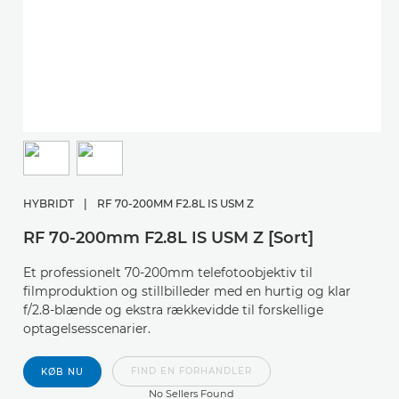
HYBRIDT
|
RF 70-200MM F2.8L IS USM Z
RF 70-200mm F2.8L IS USM Z [Sort]
Et professionelt 70-200mm telefotoobjektiv til
filmproduktion og stillbilleder med en hurtig og klar
f/2.8-blænde og ekstra rækkevidde til forskellige
optagelsesscenarier.
FIND EN FORHANDLER
KØB NU
No Sellers Found