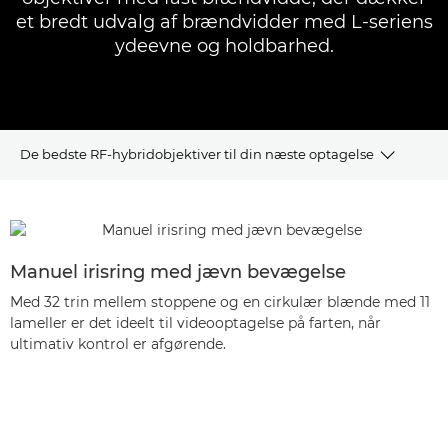
et bredt udvalg af brændvidder med L-seriens
ydeevne og holdbarhed.
De bedste RF-hybridobjektiver til din næste optagelse
FORDELE
BEDSTE ANVENDELSER
Manuel irisring med jævn bevægelse
Med 32 trin mellem stoppene og en cirkulær blænde med 11
SORTIMENT AF RF-HYBRIDOBJEKTIVER
lameller er det ideelt til videooptagelse på farten, når
ultimativ kontrol er afgørende.
Ofte stillede spørgsmål