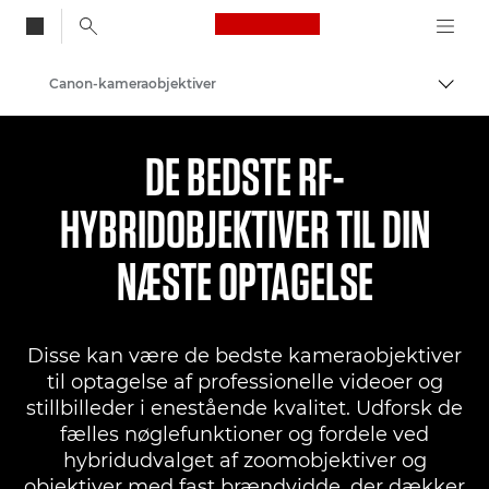
Canon Logo, back to
Canon-kameraobjektiver
Skift
Canon
DE BEDSTE RF-
HYBRIDOBJEKTIVER TIL DIN
NÆSTE OPTAGELSE
Disse kan være de bedste kameraobjektiver
til optagelse af professionelle videoer og
stillbilleder i enestående kvalitet. Udforsk de
fælles nøglefunktioner og fordele ved
hybridudvalget af zoomobjektiver og
objektiver med fast brændvidde, der dækker