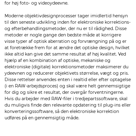
for høj foto- og videoydeevne.
Moderne objektivdesignprocesser tager imidlertid hensyn
til den seneste udvikling inden for elektroniske korrektions-
og efterbehandlingsmetoder, der nu er til rådighed. Disse
metoder er nogle gange den bedste måde at korrigere
visse typer af optisk aberration og forvrængning på og er
at foretrække frem for at ændre det optiske design, hvilket
ikke altid kan give det samme resultat af høj kvalitet. Ved
hjælp af en kombination af optiske, mekaniske og
elektroniske (digitale) korrektionsmetoder maksimerer du
ydeevnen og reducerer objektivets størrelse, vægt og pris.
Disse rettelser anvendes enten i realtid eller efter optagelse
(i en RAW-arbejdsproces) og skal være helt gennemsigtige
for dig og sikre et resultat, der overgår forventningerne.
Hvis du arbejder med RAW-filer i tredjepartssoftware, skal
du muligvis finde den relevante opdatering til plug-ins eller
konverteringssoftware, så den elektroniske korrektion
udføres på en gennemsigtig måde.