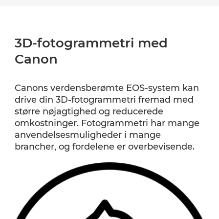
FORDELE
3D-fotogrammetri med
SÅDAN FUNGERER DET
Canon
SEKTORER
Canons verdensberømte EOS-system kan
HVORFOR VÆLGE CANON?
drive din 3D-fotogrammetri fremad med
større nøjagtighed og reducerede
RELATEREDE PRODUKTER
omkostninger. Fotogrammetri har mange
anvendelsesmuligheder i mange
brancher, og fordelene er overbevisende.