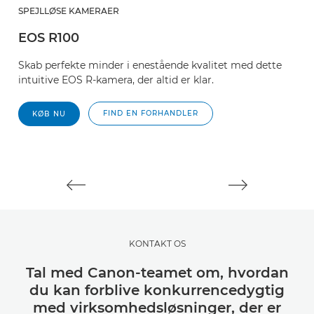
SPEJLLØSE KAMERAER
S
EOS R100
E
Skab perfekte minder i enestående kvalitet med dette
T
intuitive EOS R-kamera, der altid er klar.
m
o
FIND EN FORHANDLER
KØB NU
KONTAKT OS
Tal med Canon-teamet om, hvordan
du kan forblive konkurrencedygtig
med virksomhedsløsninger, der er