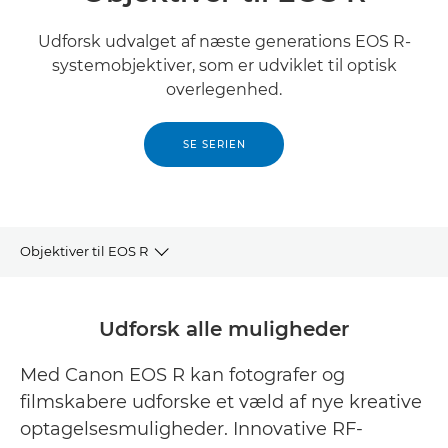
Udforsk udvalget af næste generations EOS R-
systemobjektiver, som er udviklet til optisk
overlegenhed.
SE SERIEN
Objektiver til EOS R
RF-objektivsortiment
Udforsk alle muligheder
Udvalgte RF-objektiver
Med Canon EOS R kan fotografer og
filmskabere udforske et væld af nye kreative
Relaterede produkter
optagelsesmuligheder. Innovative RF-