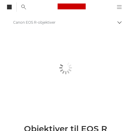
Canon Logo, back to
Canon EOS R-objektiver
Skift
Canon
Canon-kameraobjektiver
Objektiver til EOS R