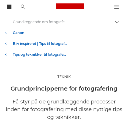
Canon Logo, back to
Grundlæggende om fotografering | Bliv inspireret
Skift
Canon
Bliv inspireret | Tips til fotografering og print og købervejledninger
Tips og teknikker til fotografering og print
TEKNIK
Grundprincipperne for fotografering
Få styr på de grundlæggende processer
inden for fotografering med disse nyttige tips
og teknikker.