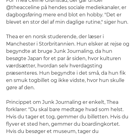
For Thea Celine Grønstad, der går under
@theacceline på hendes sociale mediekanaler, er
dagbogsføring mere end blot en hobby. "Det er
blevet en stor del af min daglige rutine," siger hun.
Thea er en norsk studerende, der læser i
Manchester i Storbritannien. Hun elsker at rejse og
begyndte at bruge Junk Journaling, da hun
besøgte Japan for et par år siden, hvor kulturen
værdsætter, hvordan selv hverdagsting
præsenteres. Hun begyndte i det små, da hun fik
en smuk togbillet og ikke vidste, hvor hun skulle
gøre af den.
Princippet om Junk Journaling er enkelt, Thea
forklarer: "Du skal bare medtage hvad som helst.
Hvis du tager et tog, gemmer du billetten. Hvis du
flyver et sted hen, gemmer du boardingkortet.
Hvis du besøger et museum, tager du