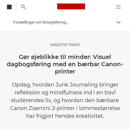
Canon Logo, back to
Fortællinger om fotografering og kreativitet
Skift
Canon
Bliv inspireret | Tips til fotografering og print og købervejledninger
KREATIVT PRINT
Gør øjeblikke til minder: Visuel
dagbogsføring med en bærbar Canon-
printer
Opdag, hvordan Junk Journaling bringer
refleksion og mindfulness ind i en travl
studerendes liv, og hvordan den bærbare
Canon Zoemini 2-printer i lommestørrelse
har frigjort hendes kreativitet.