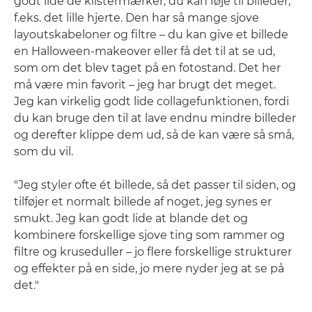
godt lide de klistermærker, du kan føje til billeder,
f.eks. det lille hjerte. Den har så mange sjove
layoutskabeloner og filtre – du kan give et billede
en Halloween-makeover eller få det til at se ud,
som om det blev taget på en fotostand. Det her
må være min favorit – jeg har brugt det meget.
Jeg kan virkelig godt lide collagefunktionen, fordi
du kan bruge den til at lave endnu mindre billeder
og derefter klippe dem ud, så de kan være så små,
som du vil.
"Jeg styler ofte ét billede, så det passer til siden, og
tilføjer et normalt billede af noget, jeg synes er
smukt. Jeg kan godt lide at blande det og
kombinere forskellige sjove ting som rammer og
filtre og kruseduller – jo flere forskellige strukturer
og effekter på en side, jo mere nyder jeg at se på
det."