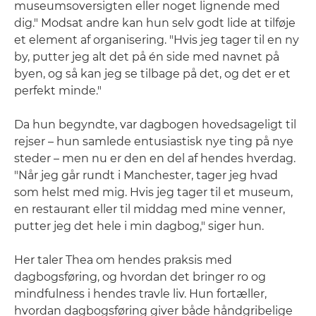
museumsoversigten eller noget lignende med
dig." Modsat andre kan hun selv godt lide at tilføje
et element af organisering. "Hvis jeg tager til en ny
by, putter jeg alt det på én side med navnet på
byen, og så kan jeg se tilbage på det, og det er et
perfekt minde."
Da hun begyndte, var dagbogen hovedsageligt til
rejser – hun samlede entusiastisk nye ting på nye
steder – men nu er den en del af hendes hverdag.
"Når jeg går rundt i Manchester, tager jeg hvad
som helst med mig. Hvis jeg tager til et museum,
en restaurant eller til middag med mine venner,
putter jeg det hele i min dagbog," siger hun.
Her taler Thea om hendes praksis med
dagbogsføring, og hvordan det bringer ro og
mindfulness i hendes travle liv. Hun fortæller,
hvordan dagbogsføring giver både håndgribelige