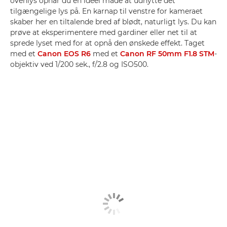
ovenlys opnår du en ideel måde at udnytte det
tilgængelige lys på. En karnap til venstre for kameraet
skaber her en tiltalende bred af blødt, naturligt lys. Du kan
prøve at eksperimentere med gardiner eller net til at
sprede lyset med for at opnå den ønskede effekt. Taget
med et
Canon EOS R6
med et
Canon RF 50mm F1.8 STM
-
objektiv ved 1/200 sek., f/2.8 og ISO500.