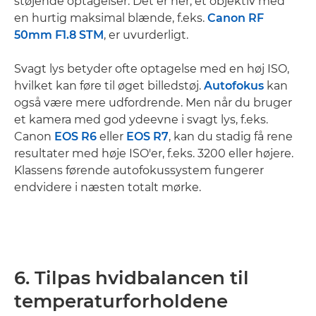
støjende optagelser. Det er her, et objektiv med
en hurtig maksimal blænde, f.eks.
Canon RF
50mm F1.8 STM
, er uvurderligt.
Svagt lys betyder ofte optagelse med en høj ISO,
hvilket kan føre til øget billedstøj.
Autofokus
kan
også være mere udfordrende. Men når du bruger
et kamera med god ydeevne i svagt lys, f.eks.
Canon
EOS R6
eller
EOS R7
, kan du stadig få rene
resultater med høje ISO'er, f.eks. 3200 eller højere.
Klassens førende autofokussystem fungerer
endvidere i næsten totalt mørke.
6. Tilpas hvidbalancen til
temperaturforholdene