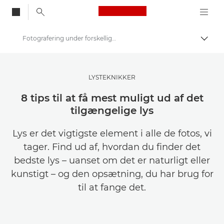
Canon Logo, back to
Fotografering under forskellige lysforhold
Skift
Canon
Bliv inspireret | Tips til fotografering og print og købervejledninger
LYSTEKNIKKER
Tips og teknikker til fotografering og print
8 tips til at få mest muligt ud af det
tilgængelige lys
Lys er det vigtigste element i alle de fotos, vi
tager. Find ud af, hvordan du finder det
bedste lys – uanset om det er naturligt eller
kunstigt – og den opsætning, du har brug for
til at fange det.