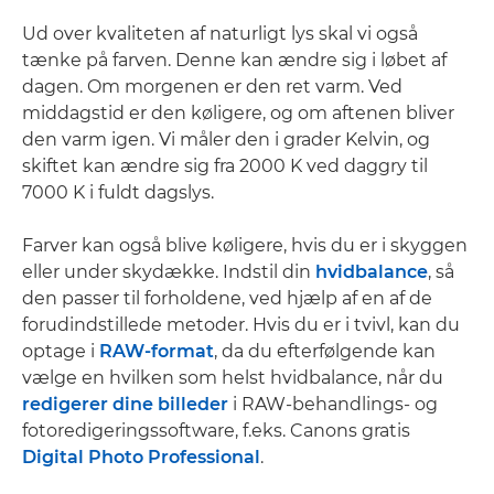
Ud over kvaliteten af naturligt lys skal vi også
tænke på farven. Denne kan ændre sig i løbet af
dagen. Om morgenen er den ret varm. Ved
middagstid er den køligere, og om aftenen bliver
den varm igen. Vi måler den i grader Kelvin, og
skiftet kan ændre sig fra 2000 K ved daggry til
7000 K i fuldt dagslys.
Farver kan også blive køligere, hvis du er i skyggen
eller under skydække. Indstil din
hvidbalance
, så
den passer til forholdene, ved hjælp af en af de
forudindstillede metoder. Hvis du er i tvivl, kan du
optage i
RAW-format
, da du efterfølgende kan
vælge en hvilken som helst hvidbalance, når du
redigerer dine billeder
i RAW-behandlings- og
fotoredigeringssoftware, f.eks. Canons gratis
Digital Photo Professional
.