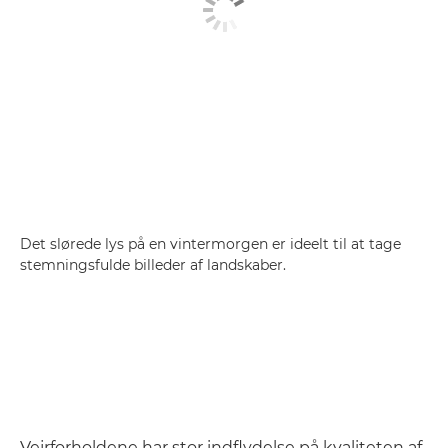
Det slørede lys på en vintermorgen er ideelt til at tage
stemningsfulde billeder af landskaber.
Vejrforholdene har stor indflydelse på kvaliteten af