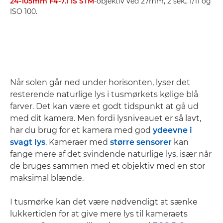
24-105mm F4-7.1 IS STM
-objektiv ved 27mm, 2 sek., f/11 og
ISO 100.
Når solen går ned under horisonten, lyser det
resterende naturlige lys i tusmørkets kølige blå
farver. Det kan være et godt tidspunkt at gå ud
med dit kamera. Men fordi lysniveauet er så lavt,
har du brug for et kamera med god
ydeevne i
svagt lys
. Kameraer med
større sensorer
kan
fange mere af det svindende naturlige lys, især når
de bruges sammen med et objektiv med en stor
maksimal blænde.
I tusmørke kan det være nødvendigt at sænke
lukkertiden for at give mere lys til kameraets