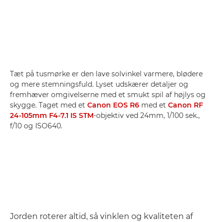
Tæt på tusmørke er den lave solvinkel varmere, blødere
og mere stemningsfuld. Lyset udskærer detaljer og
fremhæver omgivelserne med et smukt spil af højlys og
skygge. Taget med et
Canon EOS R6
med et
Canon RF
24-105mm F4-7.1 IS STM
-objektiv ved 24mm, 1/100 sek.,
f/10 og ISO640.
Jorden roterer altid, så vinklen og kvaliteten af