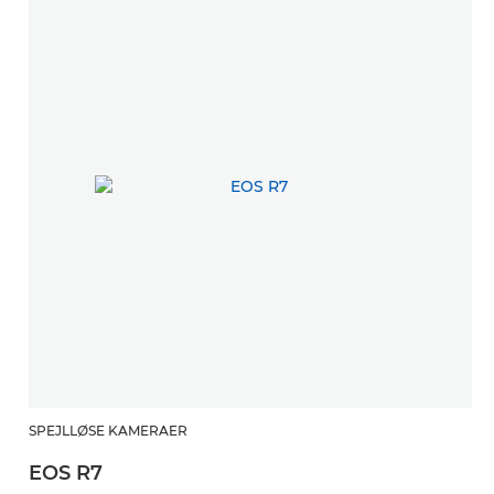
SPEJLLØSE KAMERAER
S
EOS R7
E