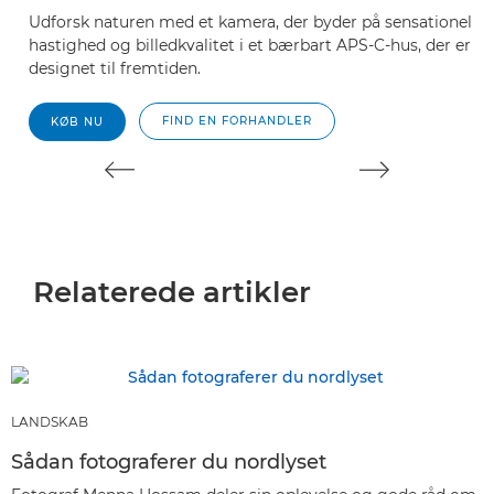
Udforsk naturen med et kamera, der byder på sensationel
St
hastighed og billedkvalitet i et bærbart APS-C-hus, der er
Ma
designet til fremtiden.
kr
FIND EN FORHANDLER
KØB NU
Relaterede artikler
LANDSKAB
Sådan fotograferer du nordlyset