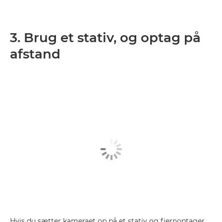
3. Brug et stativ, og optag på
afstand
Hvis du sætter kameraet op på et stativ og fjernoptager