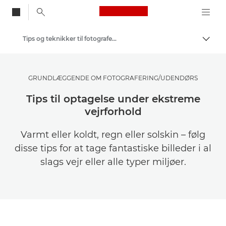
Canon Logo, back to
Tips og teknikker til fotografering og print
Skift
Canon
Bliv inspireret | Tips til fotografering og print og købervejledninger
GRUNDLÆGGENDE OM FOTOGRAFERING/UDENDØRS
Tips til optagelse under ekstreme
vejrforhold
Varmt eller koldt, regn eller solskin – følg
disse tips for at tage fantastiske billeder i al
slags vejr eller alle typer miljøer.