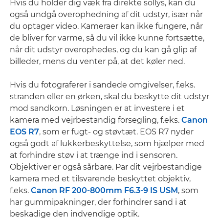
Hvis du holder dig væk fra direkte sollys, kan du
også undgå overophedning af dit udstyr, især når
du optager video. Kameraer kan ikke fungere, når
de bliver for varme, så du vil ikke kunne fortsætte,
når dit udstyr overophedes, og du kan gå glip af
billeder, mens du venter på, at det køler ned.
Hvis du fotograferer i sandede omgivelser, f.eks.
stranden eller en ørken, skal du beskytte dit udstyr
mod sandkorn. Løsningen er at investere i et
kamera med vejrbestandig forsegling, f.eks.
Canon
EOS R7
, som er fugt- og støvtæt. EOS R7 nyder
også godt af lukkerbeskyttelse, som hjælper med
at forhindre støv i at trænge ind i sensoren.
Objektiver er også sårbare. Par dit vejrbestandige
kamera med et tilsvarende beskyttet objektiv,
f.eks.
Canon RF 200-800mm F6.3-9 IS USM
, som
har gummipakninger, der forhindrer sand i at
beskadige den indvendige optik.