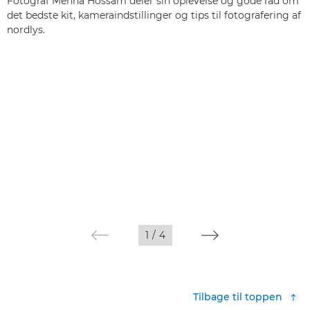
Fotograf Menna Hossam deler sin oplevelse og gode råd om
det bedste kit, kameraindstillinger og tips til fotografering af
nordlys.
1
/
4
Tilbage til toppen