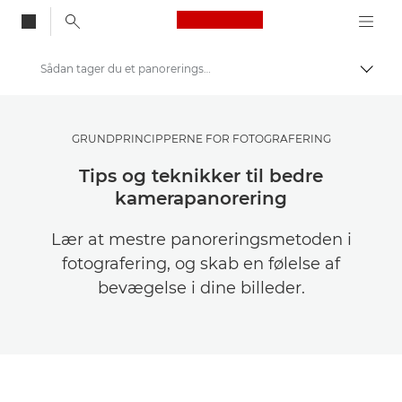
Canon Logo, back to
Sådan tager du et panoreringsbillede
Skift
Canon
Bliv inspireret | Tips til fotografering og print og købervejledninger
GRUNDPRINCIPPERNE FOR FOTOGRAFERING
Tips og teknikker til fotografering og print
Tips og teknikker til bedre
kamerapanorering
Lær at mestre panoreringsmetoden i
fotografering, og skab en følelse af
bevægelse i dine billeder.