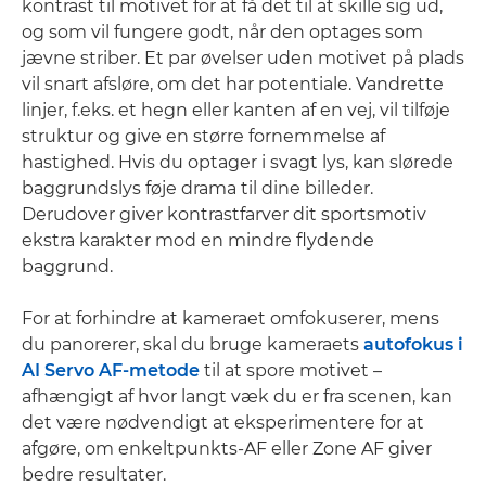
kontrast til motivet for at få det til at skille sig ud,
og som vil fungere godt, når den optages som
jævne striber. Et par øvelser uden motivet på plads
vil snart afsløre, om det har potentiale. Vandrette
linjer, f.eks. et hegn eller kanten af en vej, vil tilføje
struktur og give en større fornemmelse af
hastighed. Hvis du optager i svagt lys, kan slørede
baggrundslys føje drama til dine billeder.
Derudover giver kontrastfarver dit sportsmotiv
ekstra karakter mod en mindre flydende
baggrund.
For at forhindre at kameraet omfokuserer, mens
du panorerer, skal du bruge kameraets
autofokus i
AI Servo AF-metode
til at spore motivet –
afhængigt af hvor langt væk du er fra scenen, kan
det være nødvendigt at eksperimentere for at
afgøre, om enkeltpunkts-AF eller Zone AF giver
bedre resultater.