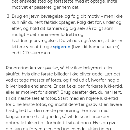
det ønskede sted og fortsætte med at optage, indtil
motivet er passeret igennem det.
Brug en jævn bevægelse, og følg dit motiv – men ikke
kun når du rent faktisk optager. Følg det før, under og
efter, og hold dit kamera og dig selv så roligt som
muligt – det minimerer lodrette og
hældningsbevægelser. Du vil nok også synes, at det er
lettere ved at bruge
søgeren
(hvis dit kamera har en)
end LCD-skærmen.
Panorering kræver øvelse, så bliv ikke bekymret eller
skuffet, hvis dine første billeder ikke bliver gode. Lær det
ved at tage masser af fotos, og find ud af, hvorfor nogle
bliver bedre end andre. Er det f.eks. den forkerte lukkertid,
eller er motivet for sløret? Brug derefter det, du har lært,
til dit næste sæt af fotos. Start med en højere lukkertid
for dine første fotos, og indstil derefter gradvist en lavere
hastighed for den næste panorering. Fortsæt med
langsommere hastigheder, så vil du snart finde den
optimale lukkertid i forhold til situationen. Hvis du øver
dig, kan du forvente en god indledende lukkertid og