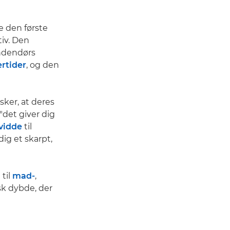
te den første
tiv. Den
indendørs
ertider
, og den
sker, at deres
"det giver dig
vidde
til
dig et skarpt,
til
mad-
,
isk dybde, der