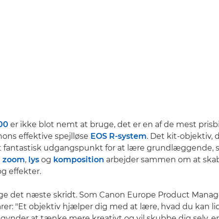
00
er ikke blot nemt at bruge, det er en af de mest prisb
nons effektive spejlløse
EOS R-system
. Det kit-objektiv,
t fantastisk udgangspunkt for at lære grundlæggende, 
n
zoom
,
lys
og
komposition
arbejder sammen om at skabe
og effekter.
ge det næste skridt. Som Canon Europe Product Manag
rer: "Et objektiv hjælper dig med at lære, hvad du kan li
ynder at tænke mere kreativt og vil skubbe dig selv, er 