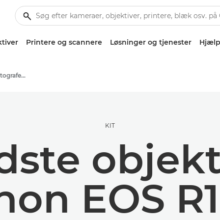
tiver
Printere og scannere
Løsninger og tjenester
Hjælp
Tips og teknikker til fotografering og print
KIT
ste objekti
non EOS R1