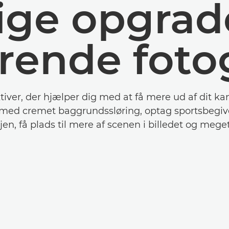
lige opgra
pirende foto
ktiver, der hjælper dig med at få mere ud af dit ka
 med cremet baggrundssløring, optag sportsbegiv
njen, få plads til mere af scenen i billedet og mege