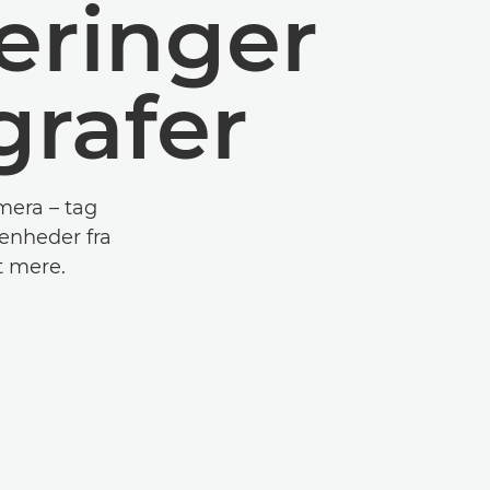
deringer
grafer
mera – tag
enheder fra
t mere.