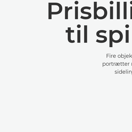
Prisbil
til s
Fire obje
portrætter
sideli