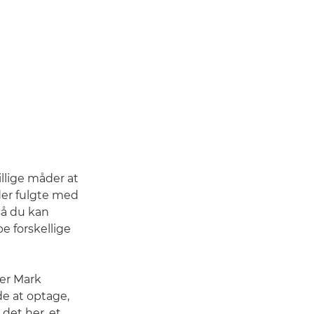
illige måder at
 der fulgte med
så du kan
 forskellige
er Mark
de at optage,
det her, et