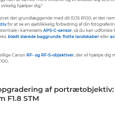
 virkelig hjælper dig."
stret det grundlæggende med dit EOS R100, er det nemm
ktiv
for at se en øjeblikkelig forbedring af din fotograferin
potentiale i kameraets
APS-C-sensor
, så du kan udforske 
eks.
blødt slørede baggrunde
,
flotte landskaber
eller
ac
sbillige Canon
RF- og RF-S-objektiver
, der vil hjælpe dig
R100.
opgradering af portrætobjektiv
m F1.8 STM