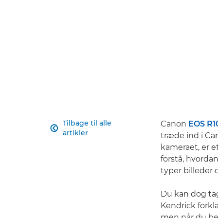
Tilbage til alle
Canon
EOS R1

artikler
træde ind i Ca
kameraet, er e
forstå, hvorda
typer billeder 
Du kan dog ta
Kendrick forkla
men når du beg