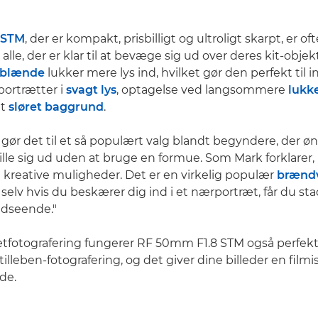
 STM
, der er kompakt, prisbilligt og ultroligt skarpt, er of
 alle, der er klar til at bevæge sig ud over deres kit-objek
blænde
lukker mere lys ind, hvilket gør den perfekt til 
portrætter i
svagt lys
, optagelse ved langsommere
lukk
dt
sløret baggrund
.
 gør det til et så populært valg blandt begyndere, der øn
kille sig ud uden at bruge en formue. Som Mark forklarer, 
 kreative muligheder. Det er en virkelig populær
brænd
g selv hvis du beskærer dig ind i et nærportræt, får du sta
udseende."
tfotografering fungerer RF 50mm F1.8 STM også perfekt 
illeben-fotografering, og det giver dine billeder en film
de.