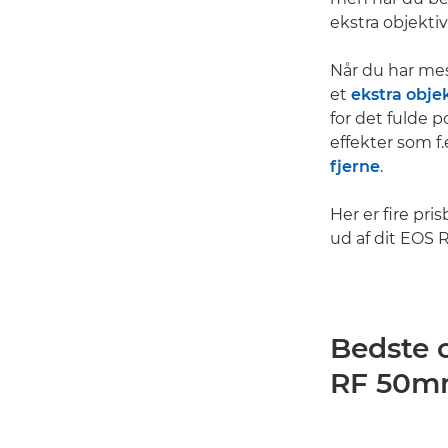
ekstra objektiv
Når du har me
et
ekstra obje
for det fulde 
effekter som f.
fjerne
.
Her er fire pri
ud af dit EOS 
Bedste 
RF 50m