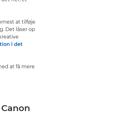
est at tilføje
g. Det låser op
kreative
tion i det
 med at få mere
: Canon