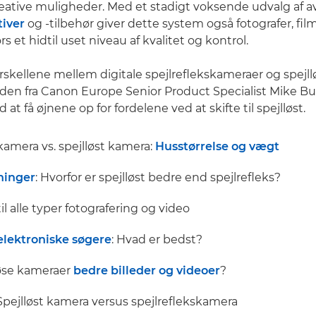
eative muligheder. Med et stadigt voksende udvalg af 
tiver
og -tilbehør giver dette system også fotografer, fi
s et hidtil uset niveau af kvalitet og kontrol.
forskellene mellem digitale spejlreflekskameraer og spejl
en fra Canon Europe Senior Product Specialist Mike Burn
at få øjnene op for fordelene ved at skifte til spejlløst.
kamera vs. spejlløst kamera:
Husstørrelse og vægt
ninger
: Hvorfor er spejlløst bedre end spejlrefleks?
il alle typer fotografering og video
 elektroniske søgere
: Hvad er bedst?
løse kameraer
bedre billeder og videoer
?
 Spejlløst kamera versus spejlreflekskamera