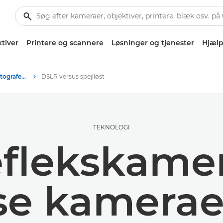
tiver
Printere og scannere
Løsninger og tjenester
Hjælp
Tips og teknikker til fotografering og print
DSLR versus spejlløst
TEKNOLOGI
eflekskamer
øse kamerae