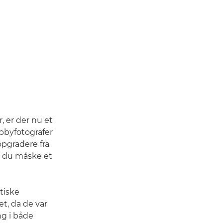
, er der nu et
obbyfotografer
opgradere fra
r du måske et
tiske
t, da de var
ng i både