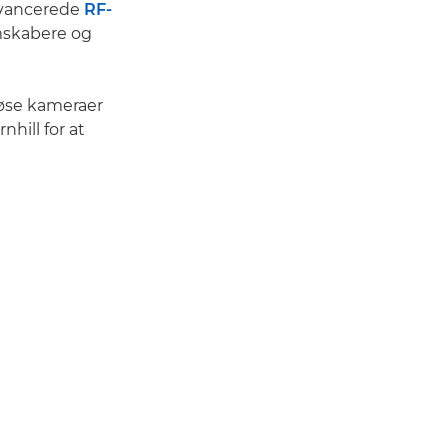
avancerede
RF-
lmskabere og
løse kameraer
hill for at