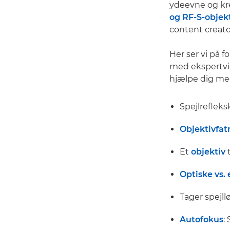
ydeevne og kr
og RF-S-objek
content creator
Her ser vi på 
med ekspertvid
hjælpe dig med 
Spejlrefleks
Objektivfat
Et
objektiv
t
Optiske vs.
Tager spejl
Autofokus
: