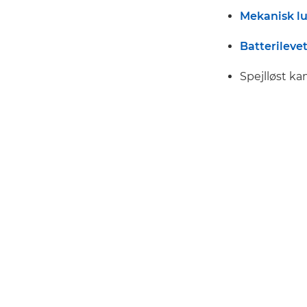
Mekanisk lu
Batterileve
Spejlløst ka