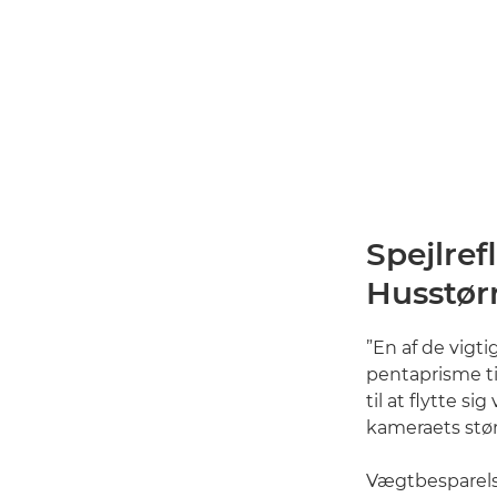
Spejlref
Husstør
”En af de vigti
pentaprisme ti
til at flytte s
kameraets stør
Vægtbesparelsen