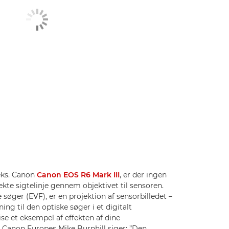
eks. Canon
Canon EOS R6 Mark III
, er der ingen
te sigtelinje gennem objektivet til sensoren.
e søger (EVF), er en projektion af sensorbilledet –
ing til den optiske søger i et digitalt
ise et eksempel af effekten af dine
m Canon Europes Mike Burnhill siger: ”Den