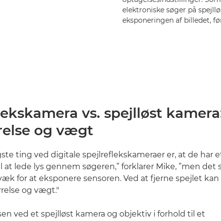
elektroniske søger på spejll
eksponeringen af billedet, f
lekskamera vs. spejlløst kamera
relse og vægt
gste ting ved digitale spejlreflekskameraer er, at de har et
l at lede lys gennem søgeren,” forklarer Mike, ”men det 
ig væk for at eksponere sensoren. Ved at fjerne spejlet kan
relse og vægt."
 ved et spejlløst kamera og objektiv i forhold til et