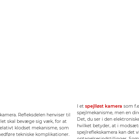
I et
spejlløst kamera
som f.
spejlmekanisme, men en direk
kamera. Refleksdelen henviser til
Det, du ser i den elektronisk
jlet skal bevæge sig væk, for at
hvilket betyder, at i modsætn
relativt klodset mekanisme, som
spejlreflekskamera kan det v
edføre tekniske komplikationer.
optagelsesindstillinger. So