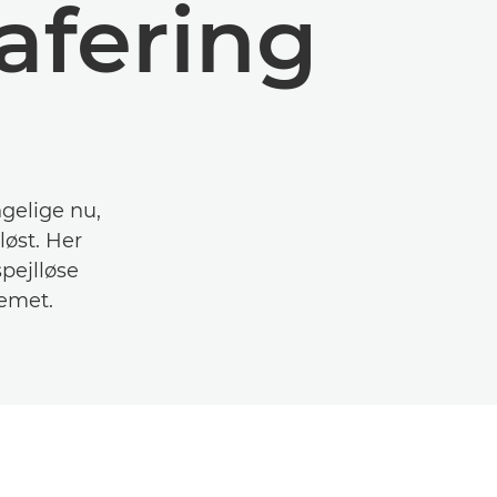
rafering
gelige nu,
løst. Her
pejlløse
temet.