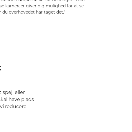
øse kameraer giver dig mulighed for at se
ør du overhovedet har taget det."
:
 spejl eller
skal have plads
 vi reducere