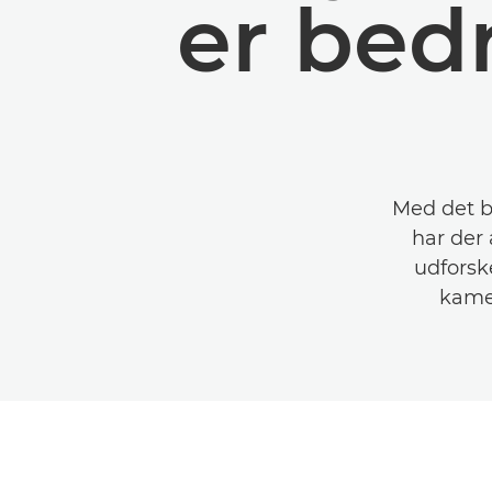
er bedr
Med det b
har der 
udforsk
kamer