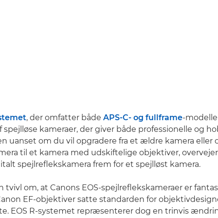
stemet
, der omfatter både
APS-C- og fullframe
-modeller
f spejlløse kameraer, der giver både professionelle og h
en uanset om du vil opgradere fra et ældre kamera eller 
ra til et kamera med udskiftelige objektiver, overveje
gitalt spejlreflekskamera frem for et spejlløst kamera.
n tvivl om, at Canons EOS-spejlreflekskameraer er fantas
anon EF-objektiver satte standarden for objektivdesigne
te. EOS R-systemet repræsenterer dog en trinvis ændri