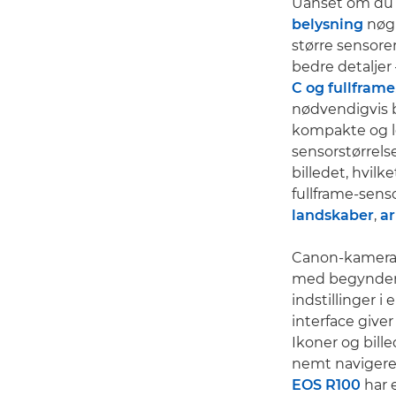
Uanset om du v
belysning
nøgl
større sensore
bedre detaljer
C og fullframe
nødvendigvis 
kompakte og let
sensorstørrelse
billedet, hvilk
fullframe-senso
landskaber
,
ar
Canon-kamerae
med begynderv
indstillinger 
interface give
Ikoner og bille
nemt navigere 
EOS R100
har 