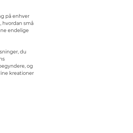
ng på enhver
, hvordan små
dine endelige
ysninger, du
ons
 begyndere, og
ine kreationer