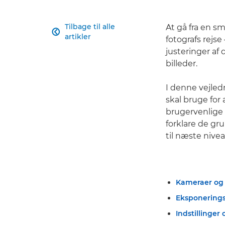
Tilbage til alle
At gå fra en s

artikler
fotografs rejse
justeringer af
billeder.
I denne vejledn
skal bruge for 
brugervenlige 
forklare de gr
til næste nivea
Kameraer og 
Eksponerings
Indstillinger