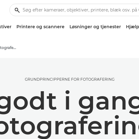
tiver
Printere og scannere
Løsninger og tjenester
Hjælp
Tips og teknikker til fotografering og print
GRUNDPRINCIPPERNE FOR FOTOGRAFERING
godt i gan
otograferi