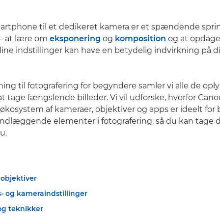
martphone til et dedikeret kamera er et spændende spri
 – at lære om
eksponering
og
komposition
og at opdage
 dine indstillinger kan have en betydelig indvirkning på 
ing til fotografering for begyndere samler vi alle de opl
at tage fængslende billeder. Vi vil udforske, hvorfor Can
økosystem af kameraer, objektiver og apps er ideelt for
undlæggende elementer i fotografering, så du kan tage d
u.
objektiver
- og kameraindstillinger
 og teknikker