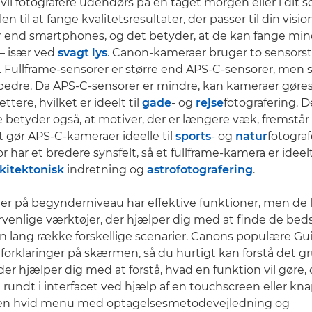
il fotografere udendørs på en tåget morgen eller i dit s
en til at fange kvalitetsresultater, der passer til din visi
r end smartphones, og det betyder, at de kan fange min
 – især ved
svagt lys
. Canon-kameraer bruger to sensorst
. Fullframe-sensorer er større end APS-C-sensorer, men s
bedre. Da APS-C-sensorer er mindre, kan kameraer gøre
tere, hvilket er ideelt til
gade
- og
rejse
fotografering. 
 betyder også, at motiver, der er længere væk, fremstår s
et gør APS-C-kameraer ideelle til
sports
- og
natur
fotograf
r har et bredere synsfelt, så et fullframe-kamera er ideelt 
kitektonisk
indretning og
astrofotografering
.
r på begynderniveau har effektive funktioner, men de 
enlige værktøjer, der hjælper dig med at finde de bed
i en lang række forskellige scenarier. Canons populære 
r forklaringer på skærmen, så du hurtigt kan forstå det
der hjælper dig med at forstå, hvad en funktion vil gøre,
rundt i interfacet ved hjælp af en touchscreen eller kn
en hvid menu med optagelsesmetodevejledning og