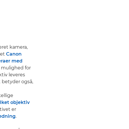
eret kamera,
aet
Canon
raer med
g mulighed for
tiv leveres
t betyder også,
ellige
lket objektiv
tivet er
ledning
.