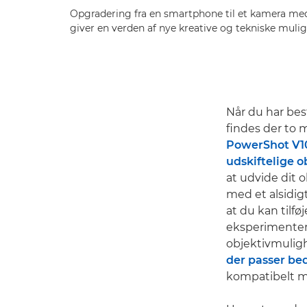
Opgradering fra en smartphone til et kamera med
giver en verden af nye kreative og tekniske muli
Når du har bes
findes der to 
PowerShot V1
udskiftelige o
at udvide dit 
med et alsidig
at du kan tilfø
eksperimentere
objektivmulighe
der passer bed
kompatibelt m