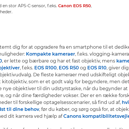
 en stor APS-C-sensor, f.eks.
Canon EOS R50
,
gheder.
temt dig for at opgradere fra en smartphone til et dedik
muligheder:
Kompakte kameraer
, f.eks. vlogging-kamer
0
, er lette og bærbare og har et fast objektiv, mens
kame
bjektiver
, f.eks.
EOS R100
,
EOS R50
og
EOS R10
, giver di
objektivudvalg. De fleste kameraer med udskifteligt objek
t kitobjektiv, som er et godt valg for begyndere, men de
je nye objektiver til din udstyrstaske, når du begynder at
, og når dine færdigheder vokser. Der er en række forsk
der til forskellige optagelsesscenarier, så find ud af,
hvi
st til dine behov
, før du køber, og sørg også for, at objek
ed dit kamera ved hjælp af
Canons kompatibilitetsvej