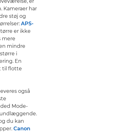
oveværelse, er
on. Kameraer har
dre støj og
ørrelser:
APS-
tørre er ikke
s mere
Den mindre
tørre i
ering. En
til flotte
leveres også
ste
Guided Mode-
 grundlæggende.
 og du kan
apper.
Canon