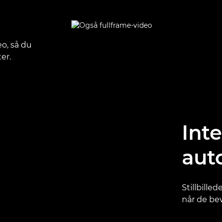
o, så du
er.
Inte
aut
Stillbilled
når de bev