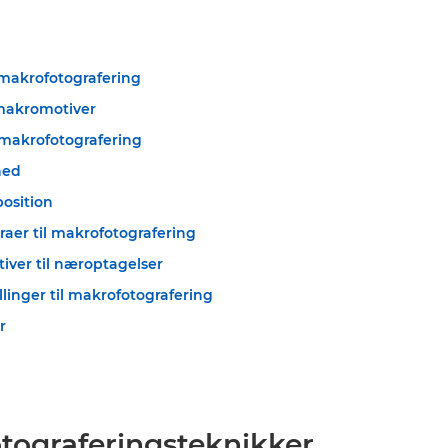
 makrofotografering
makromotiver
 makrofotografering
hed
position
aer til makrofotografering
iver til næroptagelser
llinger til makrofotografering
r
tograferingsteknikker