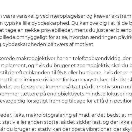
n være vanskelig ved næroptagelser og kræver ekstrem
n typiske lille dybdeskarphed. Du kan øve dig i at få de 
 at tage en række prøvebilleder, mens du justerer blæ
 billede omhyggeligt for at se, hvordan ændringen påvir
 dybdeskarpheden på tværs af motivet.
kerede makroobjektiver har en telefotobrændvidde, der er
vert element, og hvis du bruger et zoomobjektiv, skal du 
til derefter blænden til f/5.6 eller hurtigere, hvis det er
ing til at eliminere risikoen for kamerarystelser. Til sidst 
ledet og forsøge at komme så tæt på dit motiv som mul
 kommer tættere på end objektivets mindste fokusering
evæge dig forsigtigt frem og tilbage for at få din positio
illeder, f.eks. makrofotografering af mad, er det bedst at
stativ eller anden støtte, så det sidder fast, og der ikk
v når du bruger et stativ, kan der opstå vibrationer, der sk