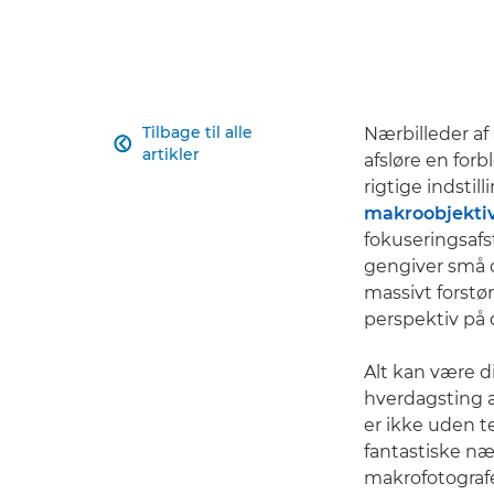
Tilbage til alle
Nærbilleder af

artikler
afsløre en for
rigtige indstill
makroobjekti
fokuseringsafs
gengiver små ob
massivt forstør
perspektiv på d
Alt kan være d
hverdagsting 
er ikke uden t
fantastiske næ
makrofotografe