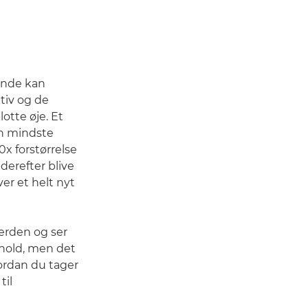
tande kan
tiv og de
lotte øje. Et
en mindste
x forstørrelse
derefter blive
ver et helt nyt
verden og ser
 hold, men det
vordan du tager
til