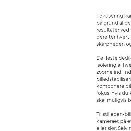
Fokusering ka
på grund af de
resultater ved
derefter hvert
skarpheden og
De fleste dedi
isolering af h
zoome ind. Inds
billedstabiliser
komponere bil
fokus, hvis du
skal muligvis b
Til stilleben-b
kameraet på et 
eller slør. Sel