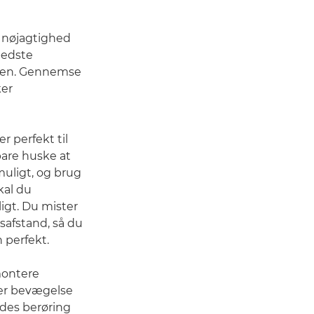
 nøjagtighed
bedste
nden. Gennemse
ker
 perfekt til
bare huske at
 muligt, og brug
skal du
igt. Du mister
safstand, så du
n perfekt.
 montere
e er bevægelse
yldes berøring