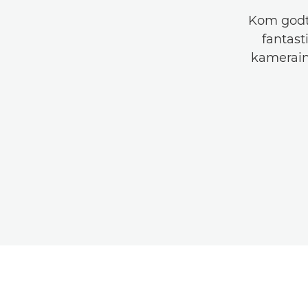
Kom godt 
fantast
kamerain