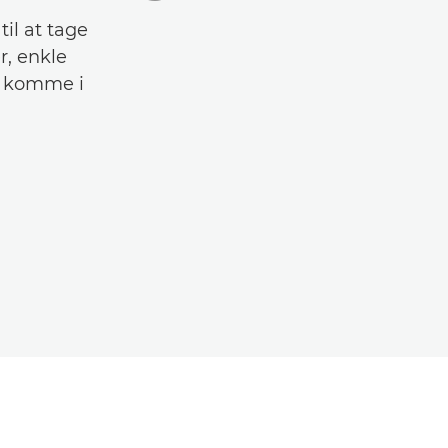
il at tage
r, enkle
n komme i