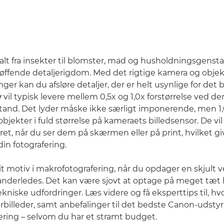
 alt fra insekter til blomster, mad og husholdningsgens
bløffende detaljerigdom. Med det rigtige kamera og objek
inger kan du afsløre detaljer, der er helt usynlige for det b
v
vil typisk levere mellem 0,5x og 1,0x forstørrelse ved d
tand. Det lyder måske ikke særligt imponerende, men 1,0
jekter i fuld størrelse på kameraets billedsensor. De vil 
ret, når du ser dem på skærmen eller på print, hvilket gi
in fotografering.
it motiv i makrofotografering, når du opdager en skjult 
anderledes. Det kan være sjovt at optage på meget tæt
ekniske udfordringer. Læs videre og få eksperttips til, h
rbilleder, samt anbefalinger til det bedste Canon-udstyr 
ring – selvom du har et stramt budget.