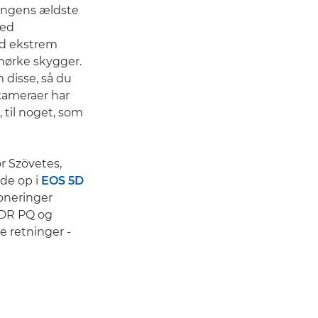
ringens ældste
med
ed ekstrem
 mørke skygger.
disse, så du
 kameraer har
, til noget, som
r Szövetes,
de op i
EOS 5D
poneringer
HDR PQ og
le retninger -