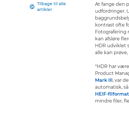
Tilbage til alle
At fange den p

artikler
udfordringer. 
baggrundsbelys
kontrast ofte 
Fotografering
kan afsløre fl
HDR udviklet si
alle kan prøve,
"HDR har været
Product Manag
Mark III
, var d
automatisk, s
HEIF-filforma
mindre filer, f