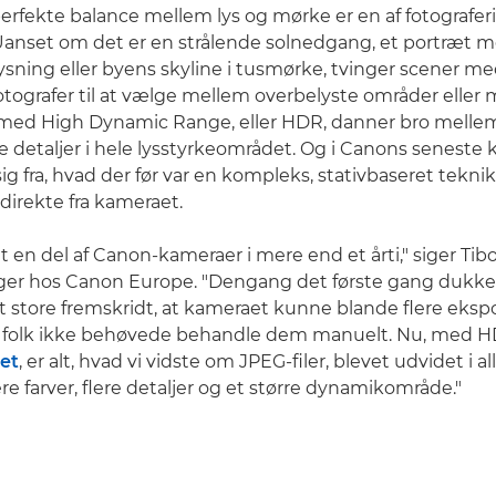
erfekte balance mellem lys og mørke er en af fotografe
Uanset om det er en strålende solnedgang, et portræt 
ning eller byens skyline i tusmørke, tvinger scener m
fotografer til at vælge mellem overbelyste områder eller
 med High Dynamic Range, eller HDR, danner bro mellem 
ere detaljer i hele lysstyrkeområdet. Og i Canons seneste
g fra, hvad der før var en kompleks, stativbaseret teknik
 direkte fra kameraet.
 en del af Canon-kameraer i mere end et årti," siger Tibo
er hos Canon Europe. "Dengang det første gang dukke
et store fremskridt, at kameraet kunne blande flere eks
å folk ikke behøvede behandle dem manuelt. Nu, med 
tet
, er alt, hvad vi vidste om JPEG-filer, blevet udvidet i al
lere farver, flere detaljer og et større dynamikområde."