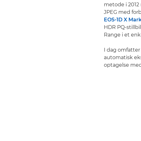
metode i 2012 
JPEG med forbe
EOS-1D X Mark 
HDR PQ-stillbi
Range i et enke
I dag omfatter
automatisk eks
optagelse med