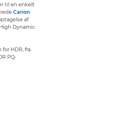
 til en enkelt
kerede
Canon
ptagelse af
e High Dynamic
 for HDR, fra
HDR PQ-