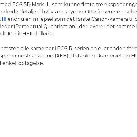
med EOS 5D Mark III, som kunne flette tre eksponeringer
drede detaljer i højlys og skygge. Otte år senere mar
III
endnu en milepæl som det første Canon-kamera til o
lleder (Perceptual Quantisation), der leverer det samm
lt 10-bit HEIF-billede.
 næsten alle kameraer i EOS R-serien en eller anden form
poneringsbracketing (AEB) til stabling i kameraet og 
 enkeltoptagelse.