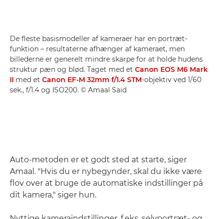
De fleste basismodeller af kameraer har en portræt-
funktion – resultaterne afhænger af kameraet, men
billederne er generelt mindre skarpe for at holde hudens
struktur pæn og blød. Taget med et
Canon EOS M6 Mark
II
med et
Canon EF-M 32mm f/1.4 STM
-objektiv ved 1/60
sek., f/1.4 og ISO200. © Amaal Said
Auto-metoden er et godt sted at starte, siger
Amaal. "Hvis du er nybegynder, skal du ikke være
flov over at bruge de automatiske indstillinger på
dit kamera," siger hun.
Nyttige kameraindstillinger, f.eks. selvportræt- og