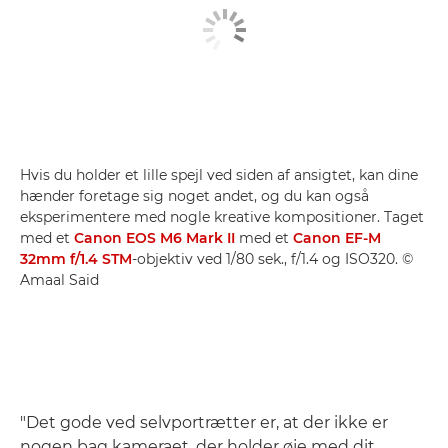
Hvis du holder et lille spejl ved siden af ansigtet, kan dine
hænder foretage sig noget andet, og du kan også
eksperimentere med nogle kreative kompositioner. Taget
med et
Canon EOS M6 Mark II
med et
Canon EF-M
32mm f/1.4 STM
-objektiv ved 1/80 sek., f/1.4 og ISO320. ©
Amaal Said
"Det gode ved selvportrætter er, at der ikke er
nogen bag kameraet, der holder øje med dit