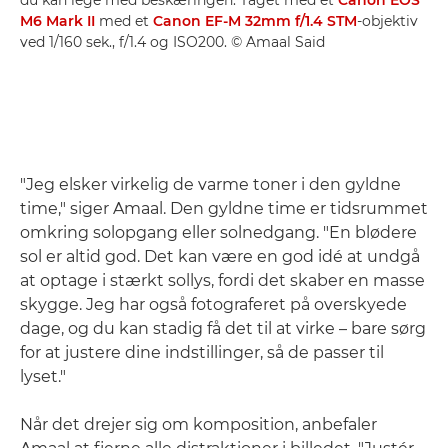
du kan lege med beskæringen. Taget med et
Canon EOS
M6 Mark II
med et
Canon EF-M 32mm f/1.4 STM
-objektiv
ved 1/160 sek., f/1.4 og ISO200. © Amaal Said
"Jeg elsker virkelig de varme toner i den gyldne
time," siger Amaal. Den gyldne time er tidsrummet
omkring solopgang eller solnedgang. "En blødere
sol er altid god. Det kan være en god idé at undgå
at optage i stærkt sollys, fordi det skaber en masse
skygge. Jeg har også fotograferet på overskyede
dage, og du kan stadig få det til at virke – bare sørg
for at justere dine indstillinger, så de passer til
lyset."
Når det drejer sig om komposition, anbefaler