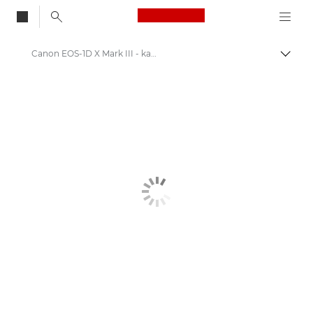
Canon Logo, back to
Canon EOS-1D X Mark III - kameraer
Skift
Canon
Digitalkameraer