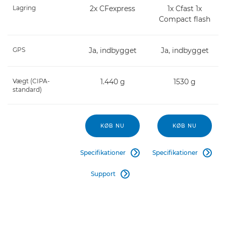
Lagring
2x CFexpress
1x Cfast 1x
Compact flash
GPS
Ja, indbygget
Ja, indbygget
Vægt (CIPA-
1.440 g
1530 g
standard)
KØB NU
KØB NU
Specifikationer
Specifikationer


Support
