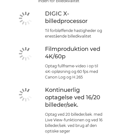
inden for billedkvalitet
DIGIC X-
billedprocessor
Til forbløffende hastigheder og
enestående billedkvalitet
Filmproduktion ved
4K/60p
Optag fullframe-video i op til
4K-opløsning og 60 fps med
Canon Log og H.265
Kontinuerlig
optagelse ved 16/20
billeder/sek.
Optag ved 20 billeder/sek. med
Live View-funktionen og ved 16
billeder/sek. ved brug af den
optiske søger