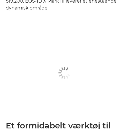
819.200. EOS-1D X Mark III leverer et enestående
dynamisk område.
Få mere at vide

Et formidabelt værktøj til