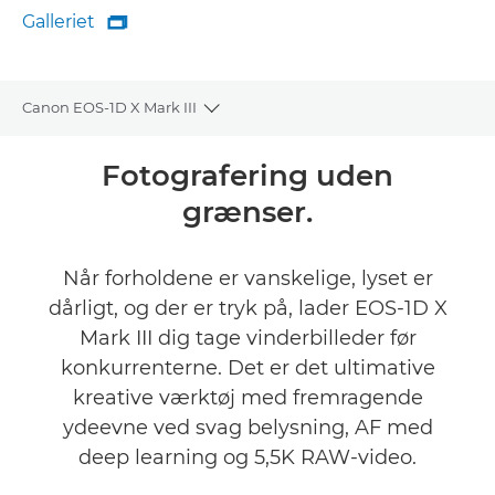
Galleriet

Galleriet
Canon EOS-1D X Mark III
Toggle breadcrumbs
Oversigt
Fotografering uden
grænser.
Specifikationer
Galleriet
Når forholdene er vanskelige, lyset er
dårligt, og der er tryk på, lader EOS-1D X
Anmeldelser
Mark III dig tage vinderbilleder før
konkurrenterne. Det er det ultimative
Support
kreative værktøj med fremragende
ydeevne ved svag belysning, AF med
FIND EN FORHANDLER
deep learning og 5,5K RAW-video.