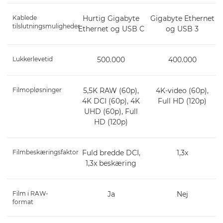
Kablede
Hurtig Gigabyte
Gigabyte Ethernet
tilslutningsmuligheder
Ethernet og USB C
og USB 3
Lukkerlevetid
500.000
400.000
Filmopløsninger
5,5K RAW (60p),
4K-video (60p),
4K DCI (60p), 4K
Full HD (120p)
UHD (60p), Full
HD (120p)
Filmbeskæringsfaktor
Fuld bredde DCI,
1,3x
1,3x beskæring
Film i RAW-
Ja
Nej
format