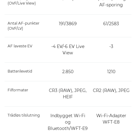
(OVF/Live View)
AF-sporing
Antal AF-punkter
191/3869
61/2583
(OVF/LV)
AF laveste EV
-4 EV/-6 EV Live
-3
View
Batterilevetid
2.850
1210
Filformater
CR3 (RAW), JPEG,
CR2 (RAW), JPEG
HEIF
Trådløs tilslutning
Indbygget Wi-Fi
Wi-Fi-Adapter
og
WFT-E8
Bluetooth/WFT-E9