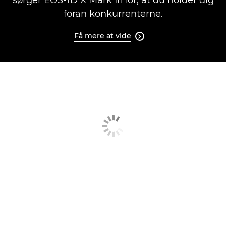
sørger EOS-1D X Mark III for, at du holder dig
foran konkurrenterne.
Få mere at vide
